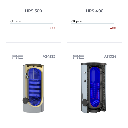
HRS 300
HRS 400
Objem
Objem
300 l
400 l
A24532
A31324