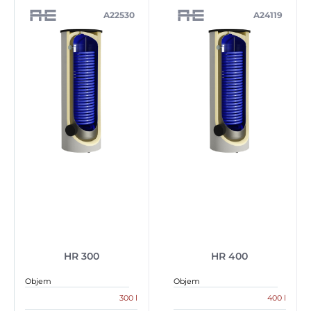
A22530
A24119
HR 300
HR 400
Objem
Objem
300 l
400 l