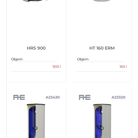
HRS 900
HT 160 ERM
Objem
Objem
900 l
160 l
A23430
A23320