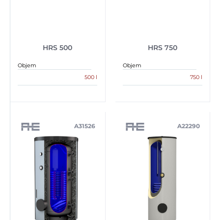
HRS 500
HRS 750
Objem
Objem
500 l
750 l
A31526
A22290