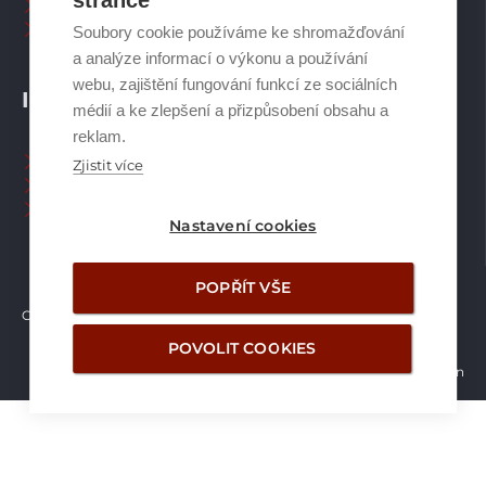
stránce
Plynové kotle
Ostatní příslušenství
Soubory cookie používáme ke shromažďování
a analýze informací o výkonu a používání
webu, zajištění fungování funkcí ze sociálních
INFORMACE
médií a ke zlepšení a přizpůsobení obsahu a
reklam.
Naši pracovníci CZ
Zjistit více
Naši pracovníci SK
Ochrana osobních údajů
Nastavení cookies
POPŘÍT VŠE
Copyright © Brilon a.s.
2026
POVOLIT COOKIES
Vytvořilo studio Žalud Design