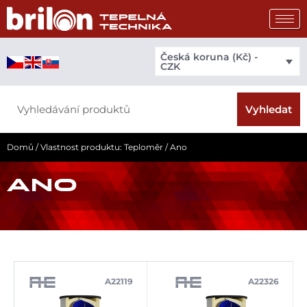
Přeskočit
na
obsah
Česká koruna (Kč) -
CZK
Search
Vyhledat
Domů
/ Vlastnost produktu: Teploměr / Ano
ANO
A22119
A22326