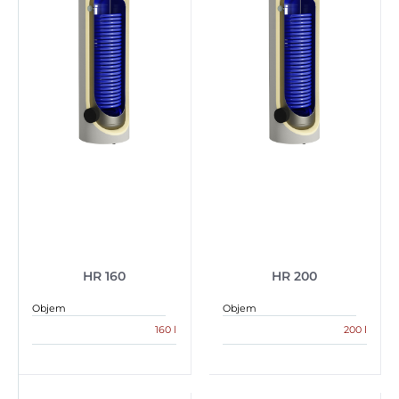
HR 160
HR 200
Objem
Objem
160 l
200 l