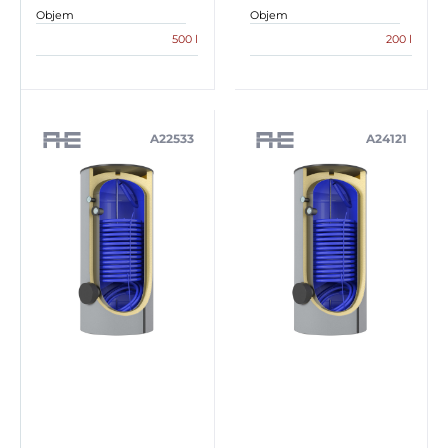
Objem
Objem
500 l
200 l
A22533
A24121