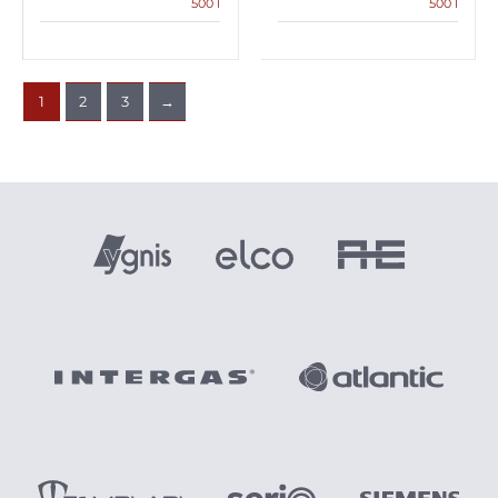
500 l
500 l
1
2
3
→