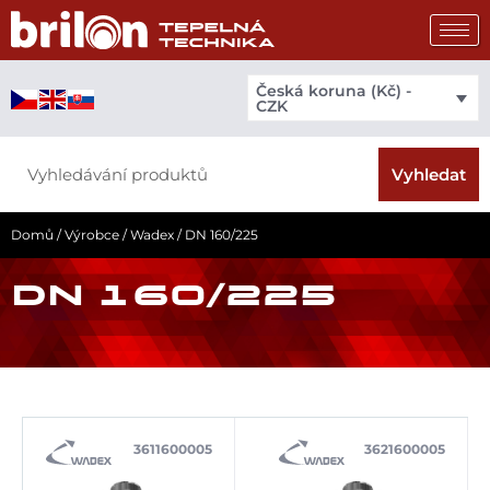
Přeskočit
na
obsah
Česká koruna (Kč) -
CZK
Search
Vyhledat
Domů
/
Výrobce
/
Wadex
/ DN 160/225
DN 160/225
3611600005
3621600005