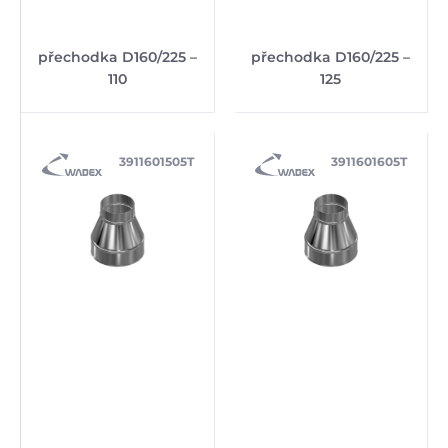
přechodka D160/225 –
přechodka D160/225 –
110
125
3911601505T
3911601605T