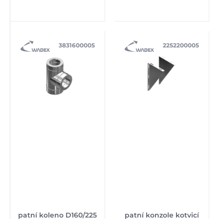
3831600005
2252200005
patní koleno D160/225
patní konzole kotvicí