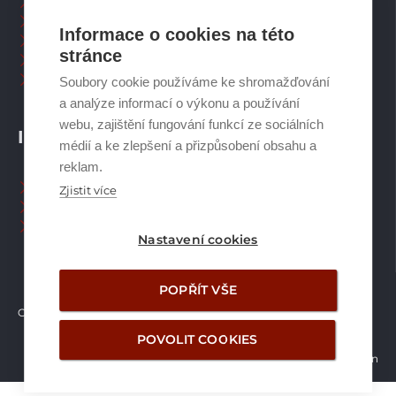
Větrací systémy
Zásobníky TV
Informace o cookies na této
Spalinové systémy
stránce
Plynové kotle
Ostatní příslušenství
Soubory cookie používáme ke shromažďování
a analýze informací o výkonu a používání
webu, zajištění fungování funkcí ze sociálních
INFORMACE
médií a ke zlepšení a přizpůsobení obsahu a
reklam.
Naši pracovníci CZ
Zjistit více
Naši pracovníci SK
Ochrana osobních údajů
Nastavení cookies
POPŘÍT VŠE
Copyright © Brilon a.s.
2026
POVOLIT COOKIES
Vytvořilo studio Žalud Design