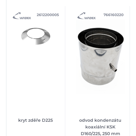
2612200005
766160220
kryt zděře D225
odvod kondenzátu
koaxiální KSK
D160/225, 250 mm