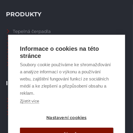
PRODUKTY
Tepelná čerpadla
Větrací systémy
Zásobníky TV
Informace o cookies na této
Spalinové systémy
stránce
Plynové kotle
Ostatní příslušenství
Soubory cookie používáme ke shromažďování
a analýze informací o výkonu a používání
webu, zajištění fungování funkcí ze sociálních
INFORMACE
médií a ke zlepšení a přizpůsobení obsahu a
reklam.
Naši pracovníci CZ
Zjistit více
Naši pracovníci SK
Ochrana osobních údajů
Nastavení cookies