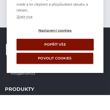
médií a ke zlepšení a přizpůsobení obsahu a
reklam.
Zjistit více
Nastavení cookies
POPŘÍT VŠE
POVOLIT COOKIES
+420 226 21 21 21
info@brilon.cz
PRODUKTY
Tepelná čerpadla
Větrací systémy