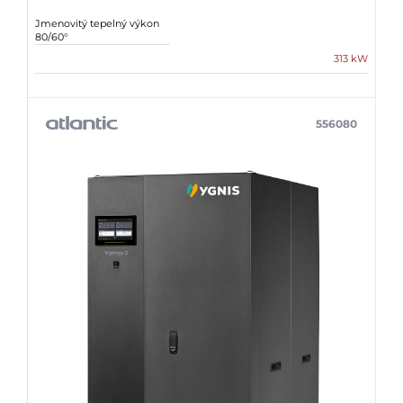
Jmenovitý tepelný výkon
80/60°
313 kW
556080