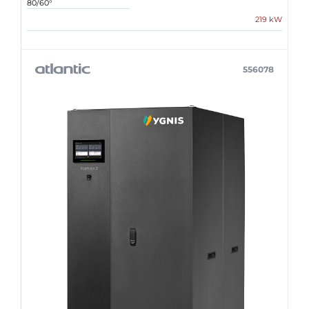
80/60°
219 kW
556078