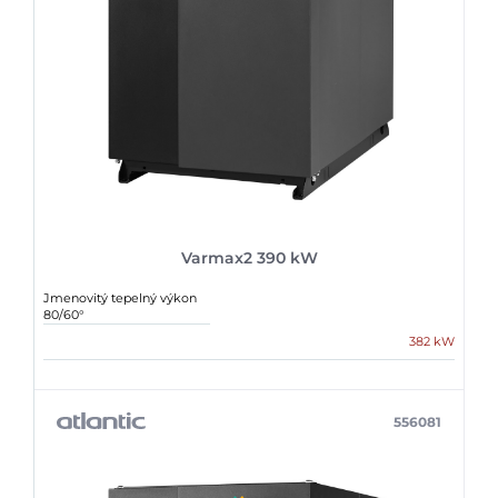
Varmax2 390 kW
Jmenovitý tepelný výkon
80/60°
382 kW
556081