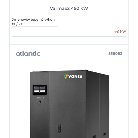
Varmax2 450 kW
Jmenovitý tepelný výkon
80/60°
441 kW
556082