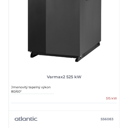
Varmax2 525 kW
Jmenovitý tepelný výkon
80/60°
515 kW
556083