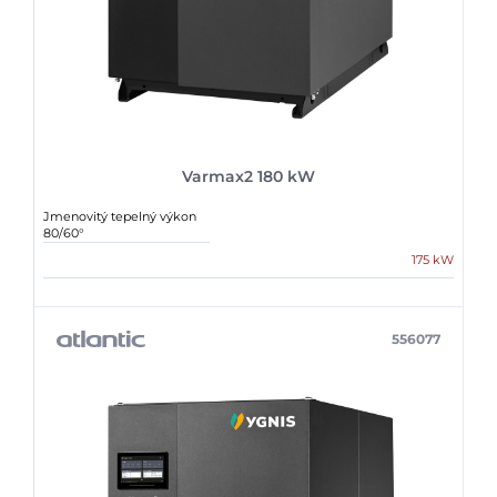
Varmax2 180 kW
Jmenovitý tepelný výkon
80/60°
175 kW
556077