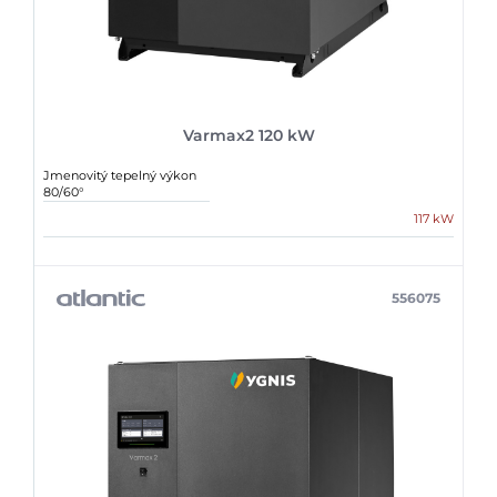
Varmax2 120 kW
Jmenovitý tepelný výkon
80/60°
117 kW
556075