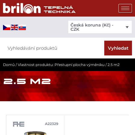
Přeskočit
na
obsah
Česká koruna (Kč) -
CZK
Search
Vyhledat
Domů
/ Vlastnost produktu: Přestupní plocha výměníku / 2.5 m2
2.5 M2
A22329