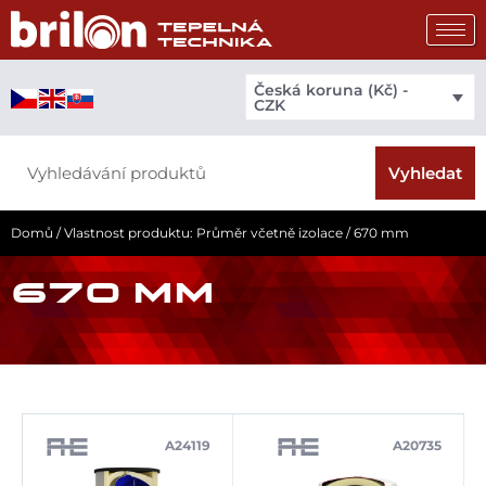
Přeskočit
na
obsah
Česká koruna (Kč) -
CZK
Search
Vyhledat
Domů
/ Vlastnost produktu: Průměr včetně izolace / 670 mm
670 MM
A24119
A20735