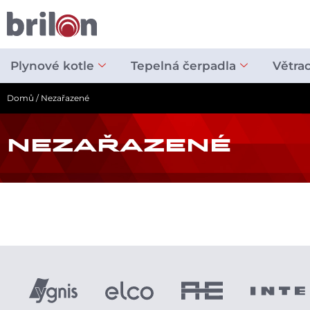
Přeskočit
na
obsah
Plynové kotle
Tepelná čerpadla
Větra
Domů
/ Nezařazené
NEZAŘAZENÉ