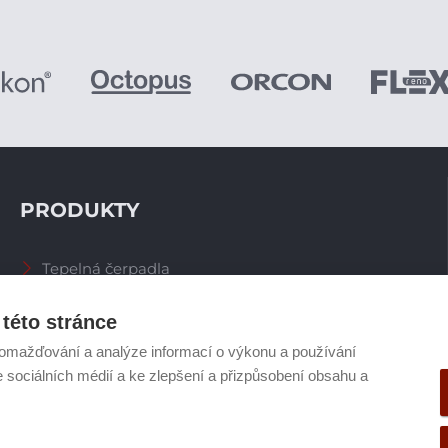
PRODUKTY
Tepelná čerpadla
Větrací systémy
Zásobníky TV
této stránce
Spalinové systémy
omažďování a analýze informací o výkonu a používání
Plynové kotle
e sociálních médií a ke zlepšení a přizpůsobení obsahu a
Ostatní příslušenství