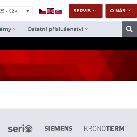
SERVIS
O NÁS
č) - CZK
témy
Ostatní příslušenství