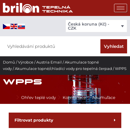
Přeskočit
na
obsah
Česká koruna (Kč) -
CZK
Search
Vyhledat
Domů
/
Výrobce
/
Austria Email
/
Akumulace topné
vody
/
Akumulace topné/chladící vody pro tepelná čerpad
/ WPPS
WPPS
Ohřev teplé vody
Kombinace
Akumulace
Filtrovat produkty