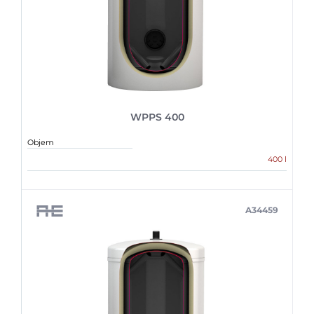
WPPS 400
Objem
400 l
A34459