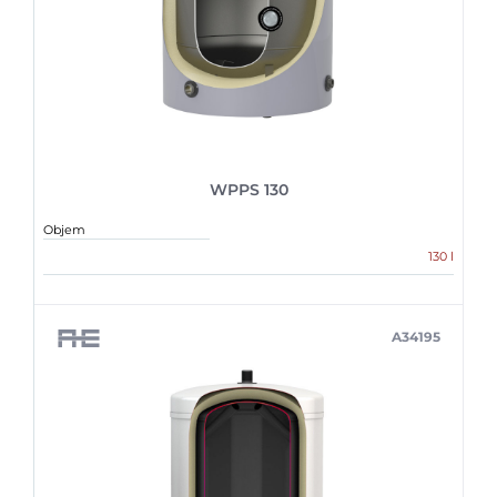
WPPS 130
Objem
130 l
A34195