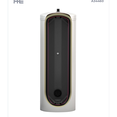
A34460