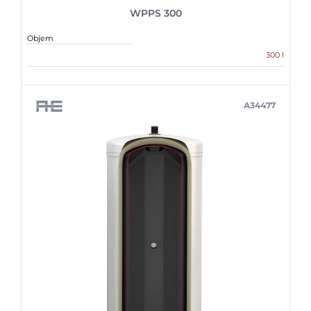
WPPS 300
Objem
300 l
A34477