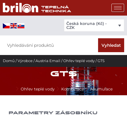
Přeskočit
na
obsah
Česká koruna (Kč) -
CZK
Search
Vyhledat
Domů
/
Výrobce
/
Austria Email
/
Ohřev teplé vody
/ GTS
GTS
Ohřev teplé vody
Kombinace
Akumulace
PARAMETRY ZÁSOBNÍKU