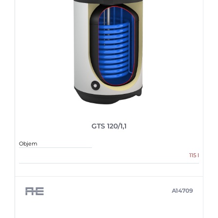
GTS 120/1,1
Objem
115 l
A14709