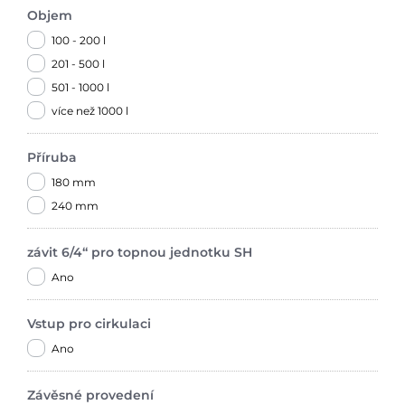
Objem
100 - 200 l
201 - 500 l
501 - 1000 l
více než 1000 l
Příruba
180 mm
240 mm
závit 6/4“ pro topnou jednotku SH
Ano
Vstup pro cirkulaci
Ano
Závěsné provedení