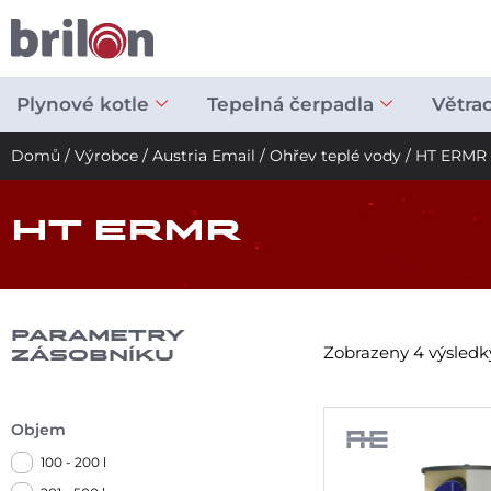
Přeskočit
na
obsah
Plynové kotle
Tepelná čerpadla
Větra
Domů
/
Výrobce
/
Austria Email
/
Ohřev teplé vody
/ HT ERMR
HT ERMR
PARAMETRY
Zobrazeny 4 výsledk
ZÁSOBNÍKU
Objem
100 - 200 l