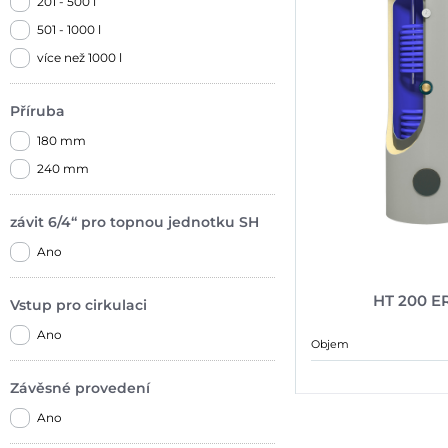
201 - 500 l
501 - 1000 l
více než 1000 l
Příruba
180 mm
240 mm
závit 6/4“ pro topnou jednotku SH
Ano
HT 200 
Vstup pro cirkulaci
Ano
Objem
Závěsné provedení
Ano