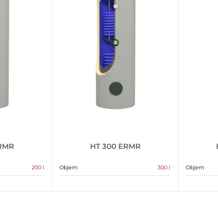
ERMR
HT 300 ERMR
200 l
Objem
300 l
Objem