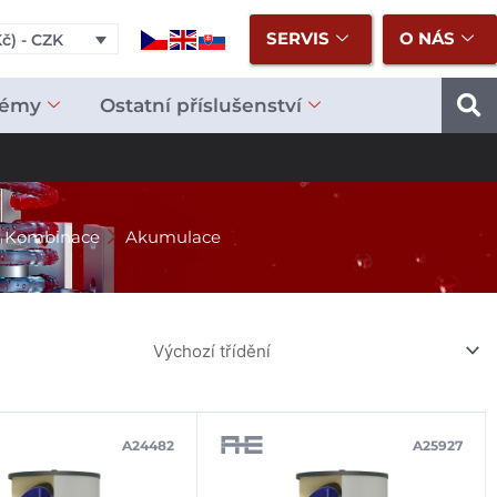
SERVIS
O NÁS
č) - CZK
témy
Ostatní příslušenství
Kombinace
Akumulace
A24482
A25927