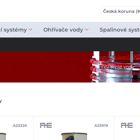
Česká koruna (K
cí systémy
Ohřívače vody
Spalinové sys
Ohřev teplé vody
y
A23320
A23919