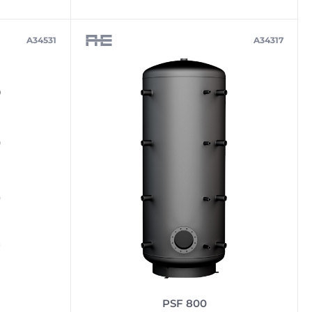
A34531
A34317
PSF 800