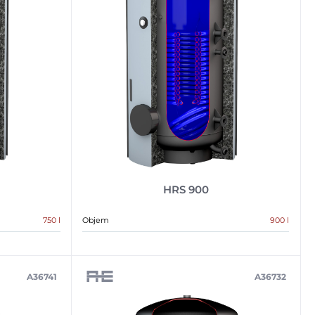
HRS 900
750 l
Objem
900 l
A36741
A36732