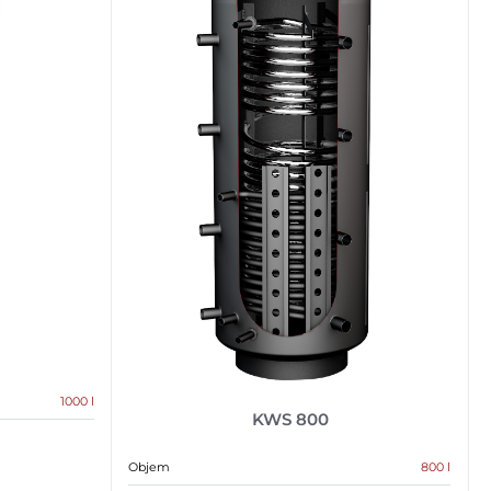
1000 l
KWS 800
Objem
800 l