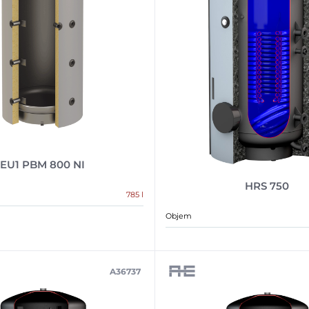
EU1 PBM 800 NI
HRS 750
785 l
Objem
A36737