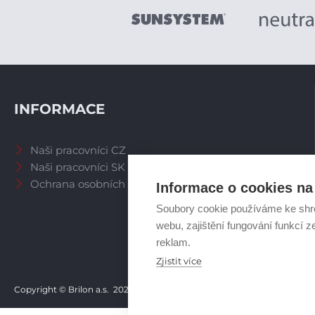
INFORMACE
Naši pracovníci CZ
Naši pracovníci SK
Ochrana osobních údajů
Informace o cookies na 
Soubory cookie používáme ke shr
webu, zajištění fungování funkcí z
reklam.
Zjistit více
Copyright © Brilon a.s.
2026