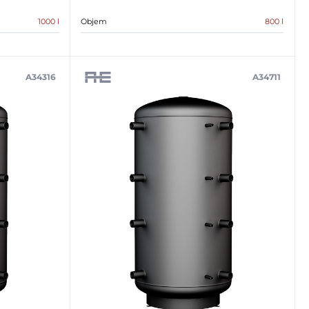
1000 l
Objem
800 l
A34316
A34711