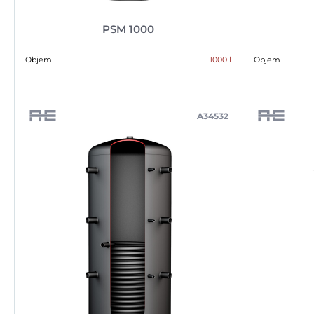
PSM 1000
Objem
1000 l
Objem
A34532