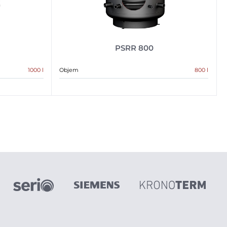
PSRR 800
1000 l
Objem
800 l