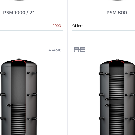
PSM 1000 / 2″
PSM 800
1000 l
Objem
A34318