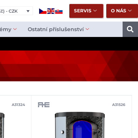
SERVIS
O NÁS
č) - CZK
témy
Ostatní příslušenství
A31324
A31526