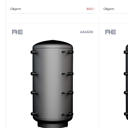
Objem
800 l
Objem
A34530