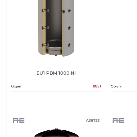
EU1 PBM 1000 NI
Objem
885 l
Objem
A36733