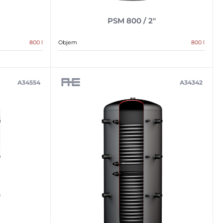
PSM 800 / 2″
800 l
Objem
800 l
A34554
A34342