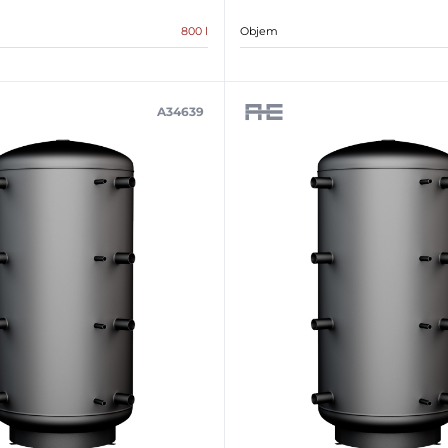
800 l
Objem
A34639