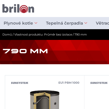
Přeskočit
na
obsah
Plynové kotle
Tepelná čerpadla
Větra
Domů
/ Vlastnost produktu: Průměr bez izolace / 790 mm
790 MM
EU1 PBM 1000