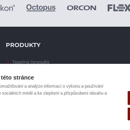
PRODUKTY
Tepelná čerpadla
Větrací systémy
Zásobníky TV
této stránce
Spalinové systémy
omažďování a analýze informací o výkonu a používání
Plynové kotle
e sociálních médií a ke zlepšení a přizpůsobení obsahu a
Ostatní příslušenství