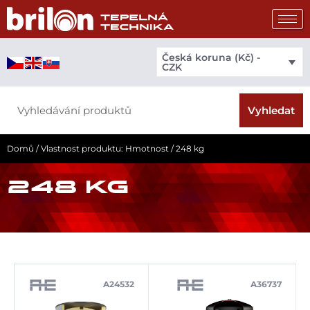
Přeskočit
na
obsah
Česká koruna (Kč) -
CZK
Search
Vyhledat
Domů
/ Vlastnost produktu: Hmotnost / 248 kg
248 KG
A24532
A36737