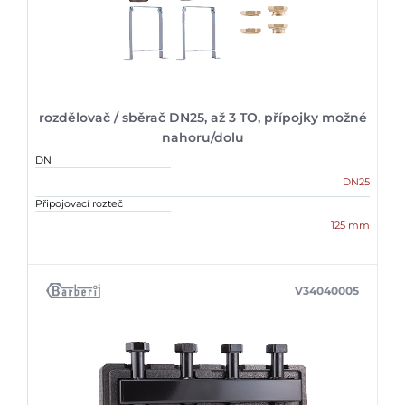
rozdělovač / sběrač DN25, až 3 TO, přípojky možné
nahoru/dolu
DN
DN25
Připojovací rozteč
125 mm
V34040005