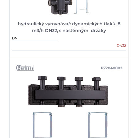
hydraulický vyrovnávač dynamických tlaků, 8
m3/h DN32, s nástěnnými držáky
DN
DN32
P72040002