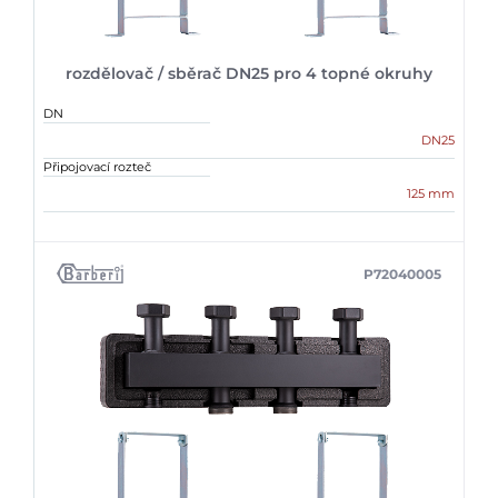
rozdělovač / sběrač DN25 pro 4 topné okruhy
DN
DN25
Připojovací rozteč
125 mm
P72040005