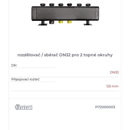
rozdělovač / sběrač DN32 pro 2 topné okruhy
DN
DN32
Připojovací rozteč
125 mm
P72050003