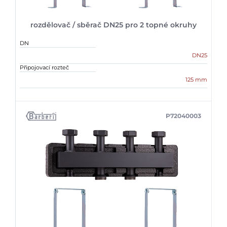
rozdělovač / sběrač DN25 pro 2 topné okruhy
DN
DN25
Připojovací rozteč
125 mm
P72040003