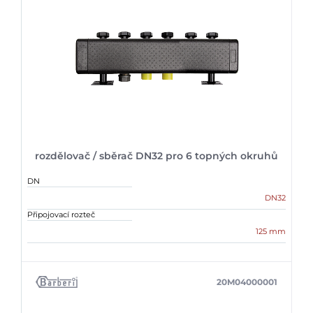
rozdělovač / sběrač DN32 pro 6 topných okruhů
DN
DN32
Připojovací rozteč
125 mm
20M04000001