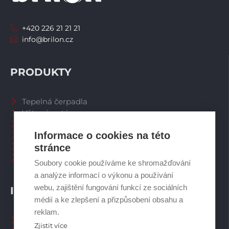
+420 226 21 21 21
info@brilon.cz
PRODUKTY
Tepelná čerpadla
Větrací systémy
Zásobníky TV
Informace o cookies na této
Spalinové systémy
Plynové kotle
stránce
Ostatní příslušenství
Soubory cookie používáme ke shromažďování
a analýze informací o výkonu a používání
webu, zajištění fungování funkcí ze sociálních
INFORMACE
médií a ke zlepšení a přizpůsobení obsahu a
reklam.
Naši pracovníci CZ
Zjistit více