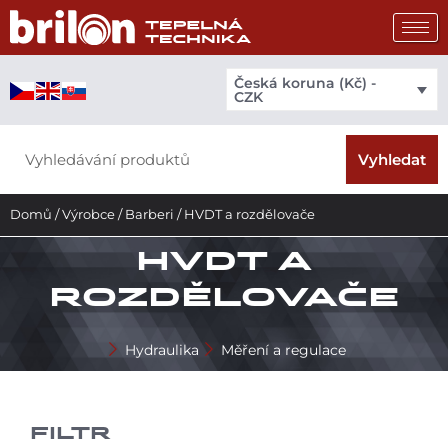
Přeskočit
na
obsah
Česká koruna (Kč) -
CZK
Search
Vyhledat
Domů
/
Výrobce
/
Barberi
/ HVDT a rozdělovače
HVDT A
ROZDĚLOVAČE
Hydraulika
Měření a regulace
FILTR