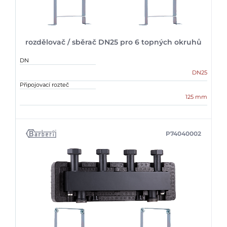
rozdělovač / sběrač DN25 pro 6 topných okruhů
DN
DN25
Připojovací rozteč
125 mm
P74040002