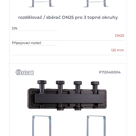
rozdělovač / sběrač DN25 pro 3 topné okruhy
DN
DN25
Připojovací rozteč
125 mm
P72040004