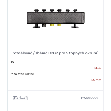
rozdělovač / sběrač DN32 pro 5 topných okruhů
DN
DN32
Připojovací rozteč
125 mm
P72050006