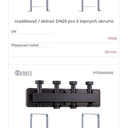
rozdělovač / sběrač DN25 pro 5 topných okruhů
DN
DN25
Připojovací rozteč
125 mm
P72040006