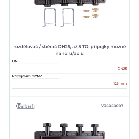
rozdělovač / sběrač DN25, až 5 TO, přípojky možné
nahoru/dolu
DN
DN25
Připojovací rozteč
125 mm
V34040007