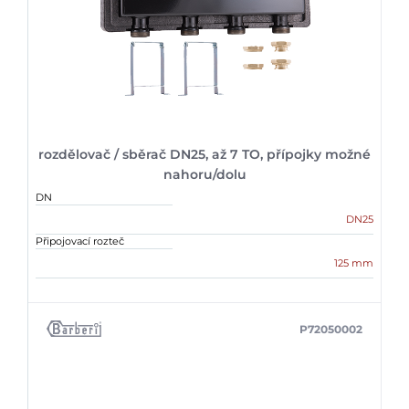
rozdělovač / sběrač DN25, až 7 TO, přípojky možné
nahoru/dolu
DN
DN25
Připojovací rozteč
125 mm
P72050002