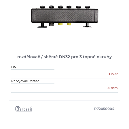
rozdělovač / sběrač DN32 pro 3 topné okruhy
DN
DN32
Připojovací rozteč
125 mm
P72050004