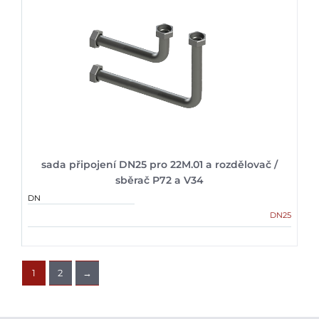
sada připojení DN25 pro 22M.01 a rozdělovač /
sběrač P72 a V34
DN
DN25
1
2
→