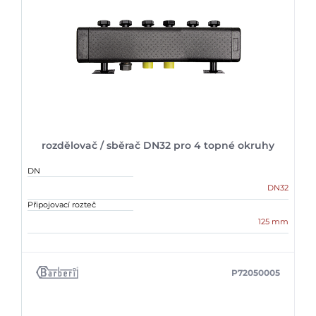
rozdělovač / sběrač DN32 pro 4 topné okruhy
DN
DN32
Připojovací rozteč
125 mm
P72050005