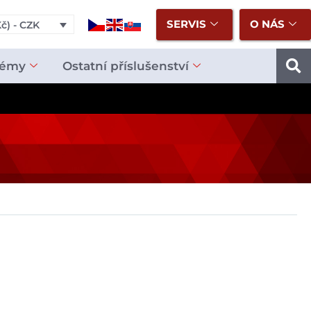
SERVIS
O NÁS
č) - CZK
témy
Ostatní příslušenství