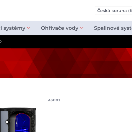
Česká koruna (K
cí systémy
Ohřívače vody
Spalinové sys
2
A31103