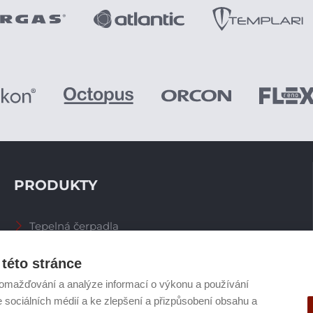
PRODUKTY
Tepelná čerpadla
Větrací systémy
Zásobníky TV
této stránce
Spalinové systémy
omažďování a analýze informací o výkonu a používání
Plynové kotle
e sociálních médií a ke zlepšení a přizpůsobení obsahu a
Ostatní příslušenství