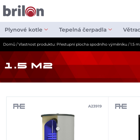
Přeskočit
na
obsah
Plynové kotle
Tepelná čerpadla
Větra
Domů
/ Vlastnost produktu: Přestupní plocha spodního výměníku / 1.5 m
1.5 M2
A23919