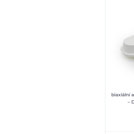
biaxiální
– 