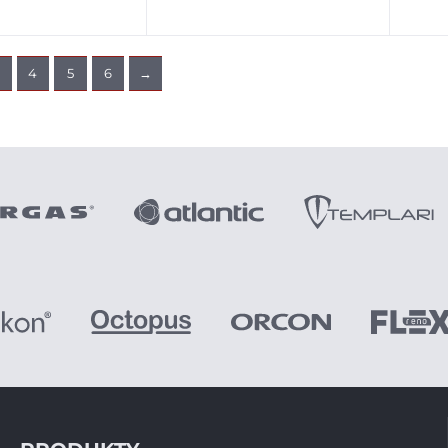
4
5
6
→