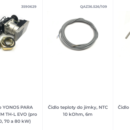
3590629
QAZ36.526/109
lo YONOS PARA
Čidlo teploty do jímky, NTC
Čidlo
M TH-L EVO (pro
10 kOhm, 6m
0, 70 a 80 kW)