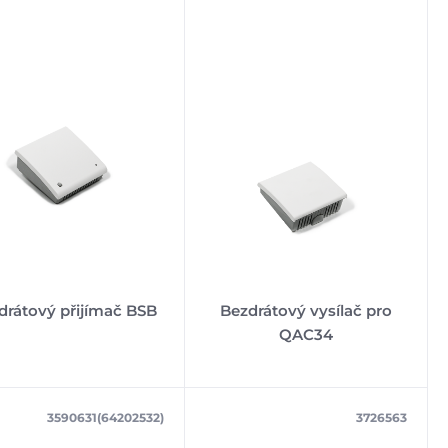
drátový přijímač BSB
Bezdrátový vysílač pro
QAC34
3590631(64202532)
3726563