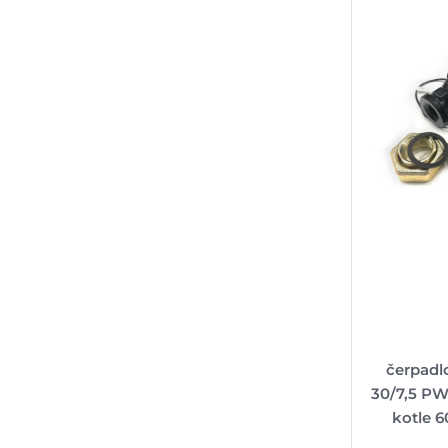
čerpad
30/7,5 PW
kotle 6