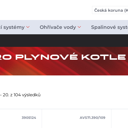
Česká koruna (K
cí systémy
Ohřívače vody
Spalinové sys
RO PLYNOVÉ KOTLE
– 20. z 104 výsledků
3905124
AVS71.390/109