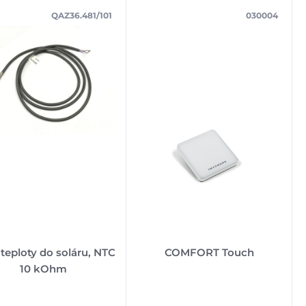
QAZ36.481/101
030004
 teploty do soláru, NTC
COMFORT Touch
10 kOhm