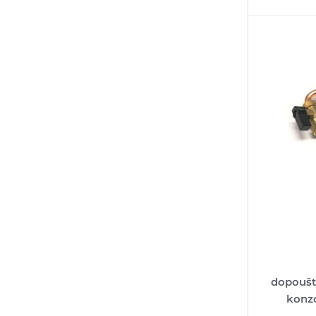
dopouště
konzo