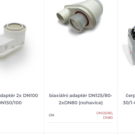
 adaptér 2x DN100
biaxiální adaptér DN125/80-
čer
DN150/100
2xDN80 (nohavice)
30/1
DN125/80
,
DN
DN80