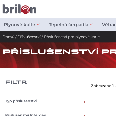
Přeskočit
na
obsah
Plynové kotle
Tepelná čerpadla
Větra
Domů
/
Příslušenství
/ Příslušenství pro plynové kotle
PŘÍSLUŠENSTVÍ P
FILTR
Zobrazeno 1. 
Typ příslušenství
Příslušenství Intergas