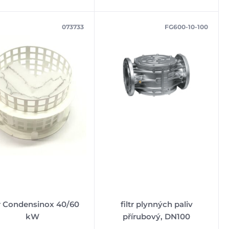
073733
FG600-10-100
tr Condensinox 40/60
filtr plynných paliv
kW
přírubový, DN100