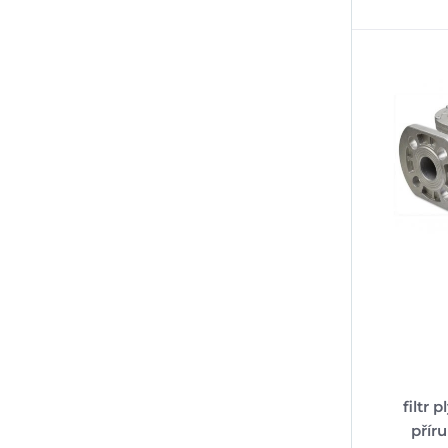
filtr 
přír