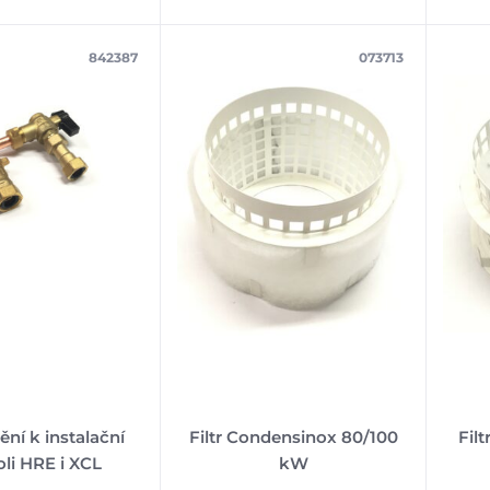
842387
073713
ní k instalační
Filtr Condensinox 80/100
Fil
li HRE i XCL
kW