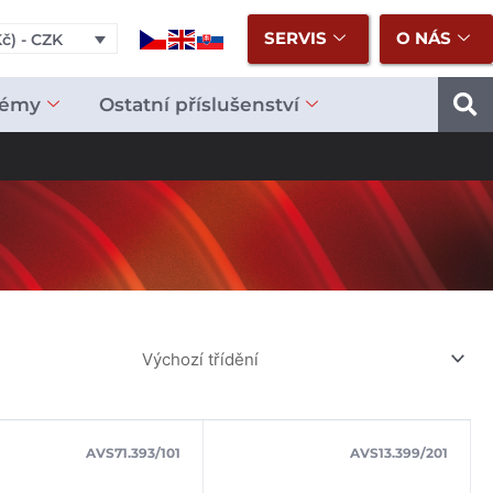
SERVIS
O NÁS
č) - CZK
témy
Ostatní příslušenství
AVS71.393/101
AVS13.399/201