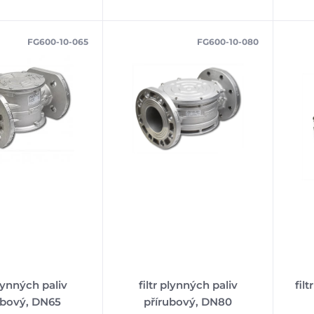
FG600-10-065
FG600-10-080
plynných paliv
filtr plynných paliv
fil
ubový, DN65
přírubový, DN80