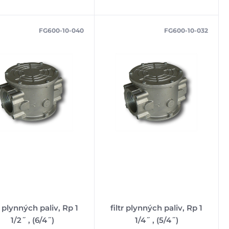
FG600-10-040
FG600-10-032
tr plynných paliv, Rp 1
filtr plynných paliv, Rp 1
1/2˝ , (6/4˝)
1/4˝ , (5/4˝)