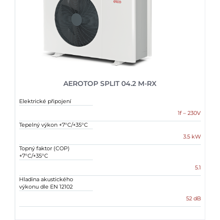
AEROTOP SPLIT 04.2 M-RX
Elektrické připojení
1f – 230V
Tepelný výkon +7°C/+35°C
3.5 kW
Topný faktor (COP)
+7°C/+35°C
5.1
Hladina akustického
výkonu dle EN 12102
52 dB