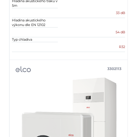
Hladina akustického tlaku v
5m
33 dB
Hladina akustického
výkonu dle EN 12102
54 dB
Typ chladiva
R32
3302113