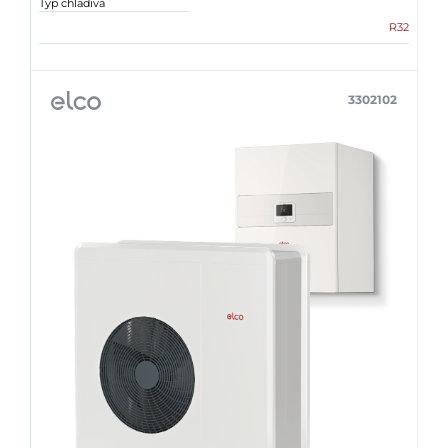
Typ chladiva
R32
3302102