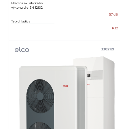
Hladina akustického
výkonu dle EN 12102
57 dB
Typ chladiva
R32
3302121