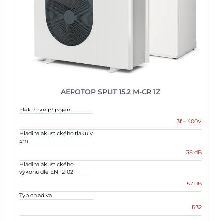
AEROTOP SPLIT 15.2 M-CR 1Z
Elektrické připojení
3f – 400V
Hladina akustického tlaku v
5m
38 dB
Hladina akustického
výkonu dle EN 12102
57 dB
Typ chladiva
R32