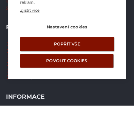
+420 226 21 21 21
reklam.
info@brilon.cz
Zjistit více
PRODUKTY
Nastavení cookies
Tepelná čerpadla
POPŘÍT VŠE
Větrací systémy
Zásobníky TV
POVOLIT COOKIES
Spalinové systémy
Plynové kotle
Ostatní příslušenství
INFORMACE
Naši pracovníci CZ
Naši pracovníci SK
Ochrana osobních údajů