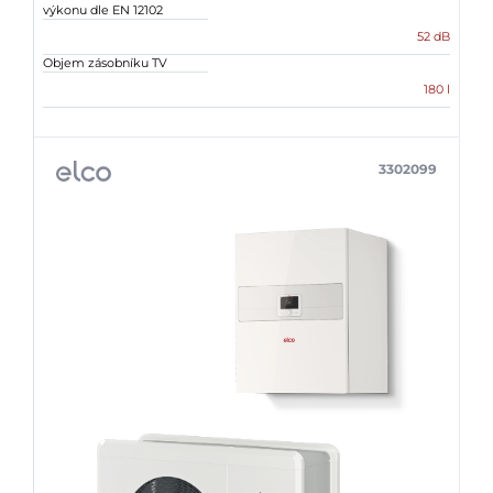
výkonu dle EN 12102
52 dB
Objem zásobníku TV
180 l
3302099