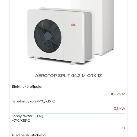
AEROTOP SPLIT 04.2 M-CRX 1Z
Elektrické připojení
1f – 230V
Tepelný výkon +7°C/+35°C
3.5 kW
Topný faktor (COP)
+7°C/+35°C
5.1
Hladina akustického