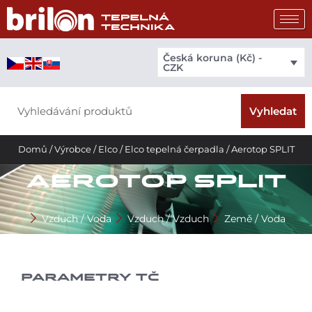
Přeskočit
na
obsah
Česká koruna (Kč) -
CZK
Search
Vyhledat
Domů
/
Výrobce
/
Elco
/
Elco tepelná čerpadla
/ Aerotop SPLIT
AEROTOP SPLIT
Vzduch / Voda
Vzduch / Vzduch
Země / Voda
PARAMETRY TČ