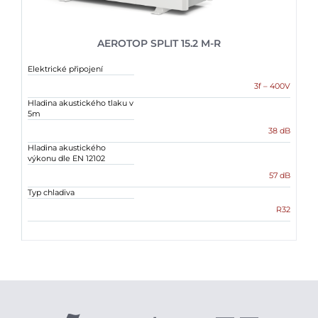
AEROTOP SPLIT 15.2 M-R
Elektrické připojení
3f – 400V
Hladina akustického tlaku v
5m
38 dB
Hladina akustického
výkonu dle EN 12102
57 dB
Typ chladiva
R32