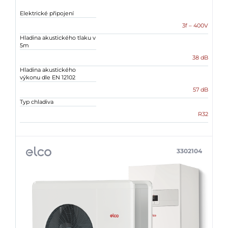
Elektrické připojení
3f – 400V
Hladina akustického tlaku v
5m
38 dB
Hladina akustického
výkonu dle EN 12102
57 dB
Typ chladiva
R32
3302104