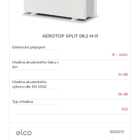
AEROTOP SPLIT 08.2 M-R
Elektrické připojení
3f – 400V
Hladina akustického tlaku v
5m
34 dB
Hladina akustického
výkonu dle EN 12102
56 dB
Typ chladiva
R32
3302117