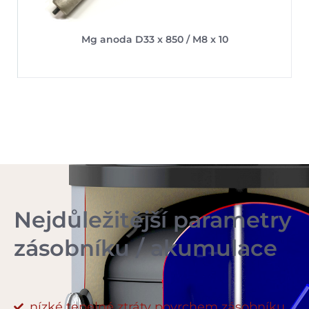
Mg anoda D33 x 850 / M8 x 10
Nejdůležitější parametry
zásobníku / akumulace
nízké tepelné ztráty povrchem zásobníku