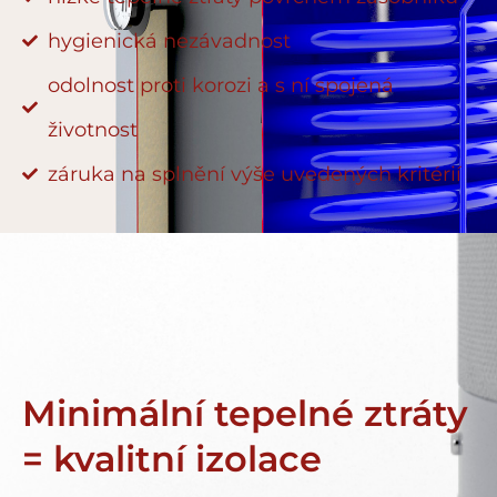
hygienická nezávadnost
odolnost proti korozi a s ní spojená
životnost
záruka na splnění výše uvedených kritérií
Minimální tepelné ztráty
= kvalitní izolace