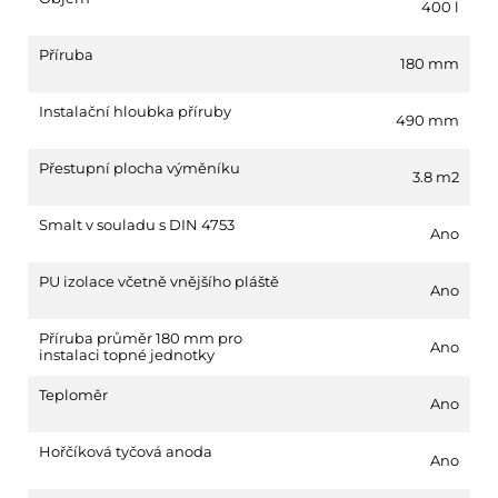
400 l
Příruba
180 mm
Instalační hloubka příruby
490 mm
Přestupní plocha výměníku
3.8 m2
Smalt v souladu s DIN 4753
Ano
PU izolace včetně vnějšího pláště
Ano
Příruba průměr 180 mm pro
Ano
instalaci topné jednotky
Teploměr
Ano
Hořčíková tyčová anoda
Ano