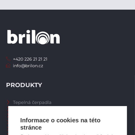
+420 226 21 21 21
info@brilon.cz
PRODUKTY
Tepelná čerpadla
Větrací systémy
Zásobníky TV
Informace o cookies na této
Spalinové systémy
stránce
Plynové kotle