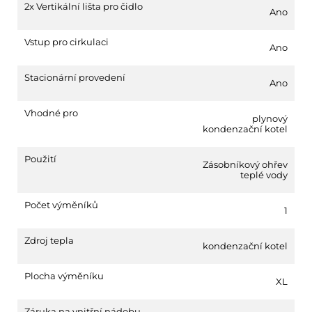
2x Vertikální lišta pro čidlo
Ano
Vstup pro cirkulaci
Ano
Stacionární provedení
Ano
Vhodné pro
plynový
kondenzační kotel
Použití
Zásobníkový ohřev
teplé vody
Počet výměníků
1
Zdroj tepla
kondenzační kotel
Plocha výměníku
XL
Záruka na vnitřní nádobu