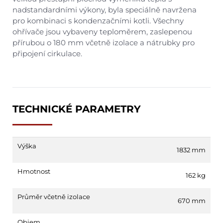
nadstandardními výkony, byla speciálně navržena
pro kombinaci s kondenzačními kotli. Všechny
ohřívače jsou vybaveny teploměrem, zaslepenou
přírubou o 180 mm včetně izolace a nátrubky pro
připojení cirkulace.
TECHNICKÉ PARAMETRY
Výška
1832 mm
Hmotnost
162 kg
Průměr včetně izolace
670 mm
Objem