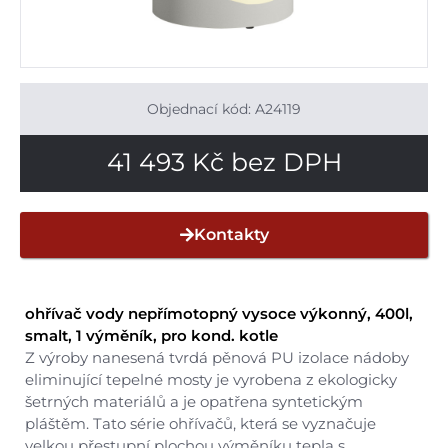
Objednací kód: A24119
41 493
Kč
bez DPH
Kontakty
ohřívač vody nepřímotopný vysoce výkonný, 400l,
smalt, 1 výměník, pro kond. kotle
Z výroby nanesená tvrdá pěnová PU izolace nádoby
eliminující tepelné mosty je vyrobena z ekologicky
šetrných materiálů a je opatřena syntetickým
pláštěm. Tato série ohřívačů, která se vyznačuje
velkou přestupní plochou výměníku tepla s