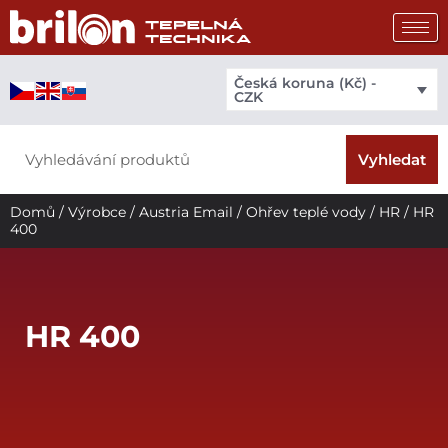
Přeskočit
na
obsah
Česká koruna (Kč) -
CZK
Search
Vyhledat
Domů
/
Výrobce
/
Austria Email
/
Ohřev teplé vody
/
HR
/ HR
400
HR 400