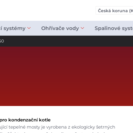
Česká koruna (K
cí systémy
Ohřívače vody
Spalinové sys
60
 pro kondenzační kotle
ící tepelné mosty je vyrobena z ekologicky šetrných