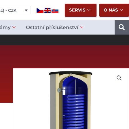
SERVIS
O NÁS
č) - CZK
témy
Ostatní příslušenství