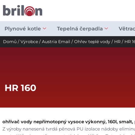
Přeskočit
na
obsah
Plynové kotle
Tepelná čerpadla
Větra
Domů
/
Výrobce
/
Austria Email
/
Ohřev teplé vody
/
HR
/ HR 1
HR 160
ohřívač vody nepřímotopný vysoce výkonný, 160l, smalt,
Z výroby nanesená tvrdá pěnová PU izolace nádoby eliminuj