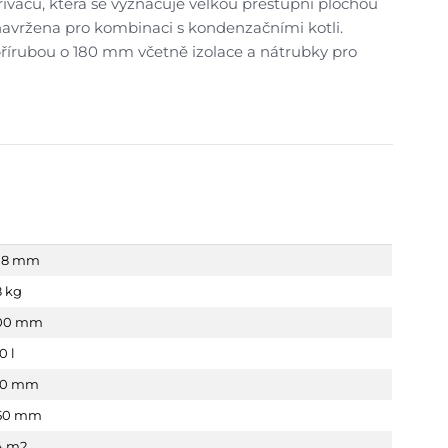
řívačů, která se vyznačuje velkou přestupní plochou
navržena pro kombinaci s kondenzačními kotli.
řírubou o 180 mm včetně izolace a nátrubky pro
118 mm
8 kg
00 mm
0 l
80 mm
50 mm
4 m2