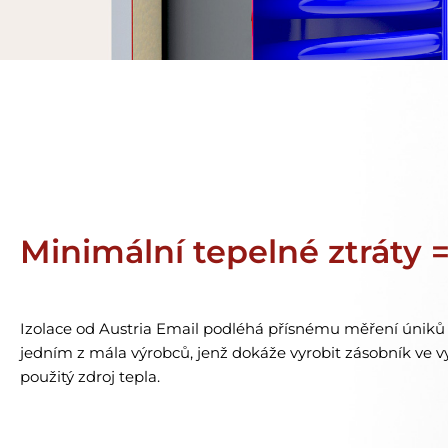
Minimální tepelné ztráty = 
Izolace od Austria Email podléhá přísnému měření úniků t
jedním z mála výrobců, jenž dokáže vyrobit zásobník ve 
použitý zdroj tepla.