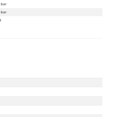
 bar
 bar
8