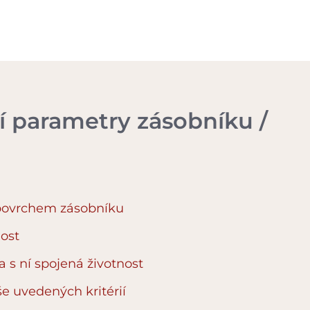
ší parametry zásobníku /
 povrchem zásobníku
ost
a s ní spojená životnost
e uvedených kritérií