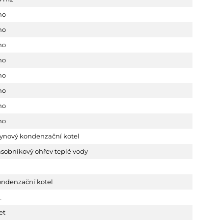
no
no
no
no
no
no
no
no
lynový kondenzační kotel
sobníkový ohřev teplé vody
ondenzační kotel
L
et