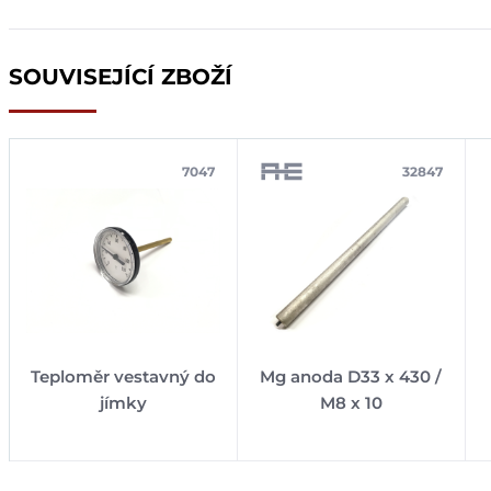
SOUVISEJÍCÍ ZBOŽÍ
7047
32847
Teploměr vestavný do
Mg anoda D33 x 430 /
jímky
M8 x 10