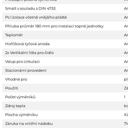
Smalt v souladu s DIN 4753
A
PU izolace včetně vnějšího pláště
A
Příruba průměr 180 mm pro instalaci topné jednotky
A
Teploměr
A
Hořčíková tyčová anoda
A
2x Vertikální lišta pro čidlo
A
Vstup pro cirkulaci
A
Stacionární provedení
A
Vhodné pro
p
Použití
Zá
Počet výměníků
1
Zdroj tepla
k
Plocha výměníku
X
Záruka na vnitřní nádobu
7l