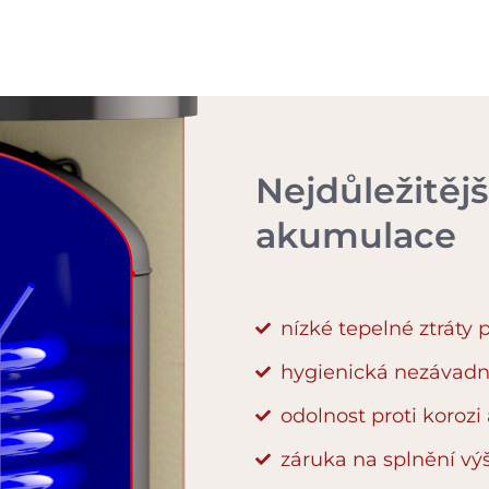
Nejdůležitěj
akumulace
nízké tepelné ztráty
hygienická nezávadn
odolnost proti korozi 
záruka na splnění výš