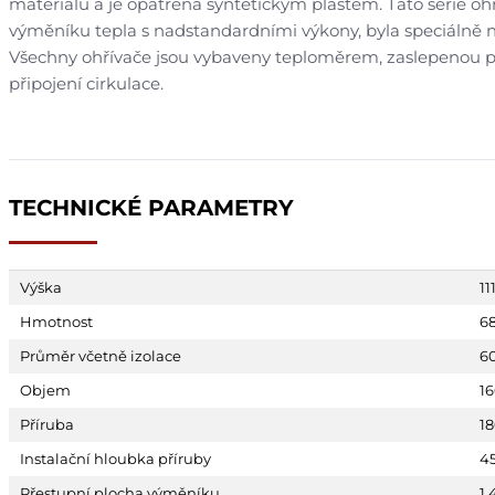
materiálů a je opatřena syntetickým pláštěm. Tato série oh
výměníku tepla s nadstandardními výkony, byla speciálně 
Všechny ohřívače jsou vybaveny teploměrem, zaslepenou p
připojení cirkulace.
TECHNICKÉ PARAMETRY
Výška
1
Hmotnost
6
Průměr včetně izolace
6
Objem
16
Příruba
1
Instalační hloubka příruby
4
Přestupní plocha výměníku
1.