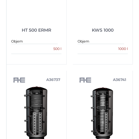
HT 500 ERMR
KWS 1000
Objem
Objem
500 l
1000 l
A36737
A36741