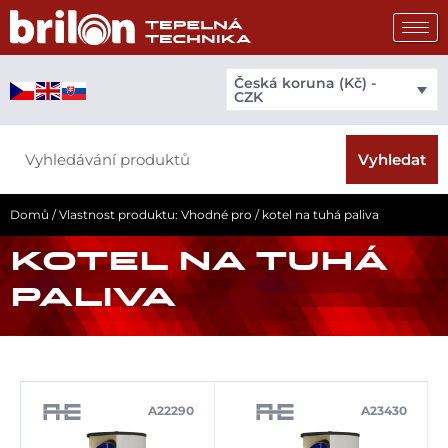
Přeskočit
na
obsah
Česká koruna (Kč) -
CZK
Search
Vyhledat
Domů
/ Vlastnost produktu: Vhodné pro / kotel na tuhá paliva
KOTEL NA TUHÁ
PALIVA
A22290
A23430