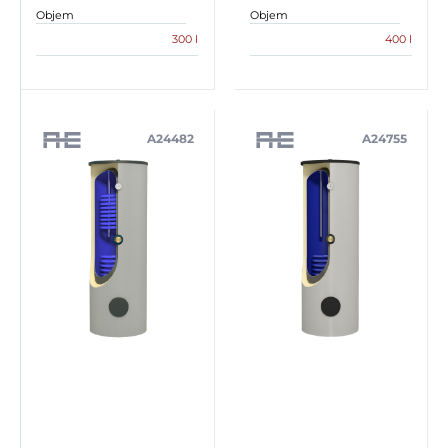
Objem
Objem
300 l
400 l
A24482
A24755