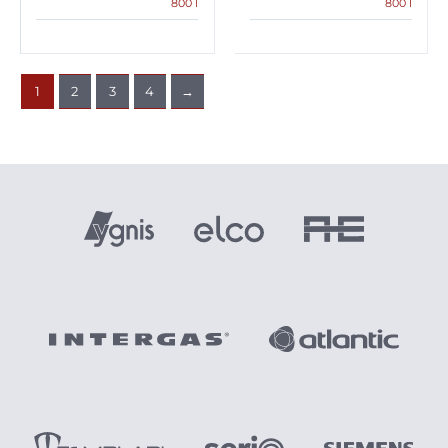
800 l
800 l
1
2
3
4
→