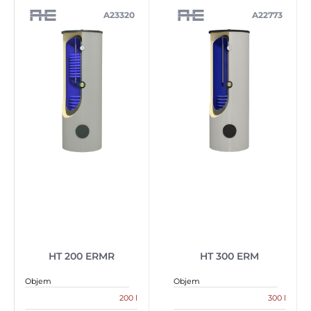
A23320
A22773
HT 200 ERMR
HT 300 ERM
Objem
Objem
200 l
300 l