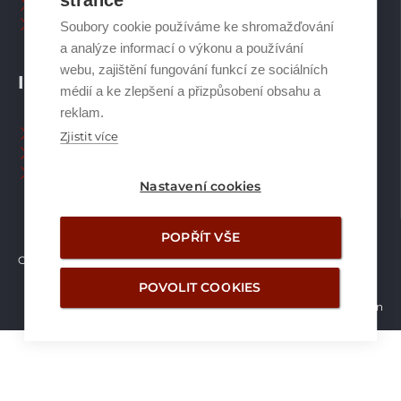
stránce
Plynové kotle
Ostatní příslušenství
Soubory cookie používáme ke shromažďování
a analýze informací o výkonu a používání
webu, zajištění fungování funkcí ze sociálních
INFORMACE
médií a ke zlepšení a přizpůsobení obsahu a
reklam.
Naši pracovníci CZ
Zjistit více
Naši pracovníci SK
Ochrana osobních údajů
Nastavení cookies
POPŘÍT VŠE
Copyright © Brilon a.s.
2026
POVOLIT COOKIES
Vytvořilo studio Žalud Design