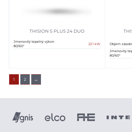
THISION S PLUS 24 DUO
THI
Jmenovitý tepelný výkon
22.1 kW
Objem zásobn
80/60°
Jmenovitý te
80/60°
1
2
→