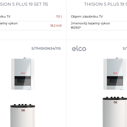
SION S PLUS 19 SET 115
THISION S PLUS 19 
íku TV
115 l
Objem zásobníku TV
pelný výkon
Jmenovitý tepelný výkon
18.2 kW
80/60°
S/THISION24/115
S/