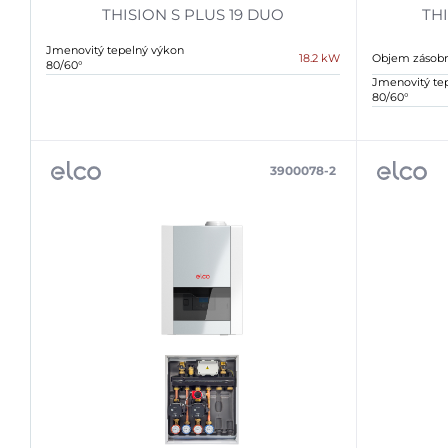
THISION S PLUS 19 DUO
THI
Jmenovitý tepelný výkon
18.2 kW
Objem zásobn
80/60°
Jmenovitý te
80/60°
3900078-2