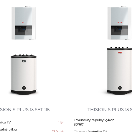
SION S PLUS 13 SET 115
THISION S PLUS 13 
Jmenovitý tepelný výkon
íku TV
115 l
80/60°
pelný výkon
13.9 kW
Objem zásobníku TV