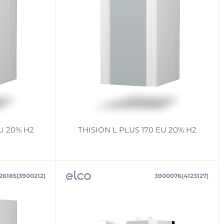
U 20% H2
THISION L PLUS 170 EU 20% H2
26185(3900212)
3900076(4123127)