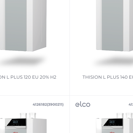
ON L PLUS 120 EU 20% H2
THISION L PLUS 140 E
4126182(3900211)
41