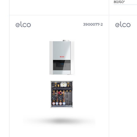
80/60°
3900077-2