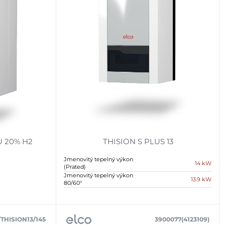
U 20% H2
THISION S PLUS 13
Jmenovitý tepelný výkon
14 kW
(Prated)
Jmenovitý tepelný výkon
13.9 kW
80/60°
/THISION13/145
3900077(4123109)