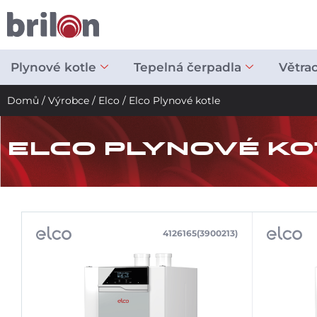
Přeskočit
na
obsah
Plynové kotle
Tepelná čerpadla
Větra
Domů
/
Výrobce
/
Elco
/ Elco Plynové kotle
ELCO PLYNOVÉ KO
4126165(3900213)