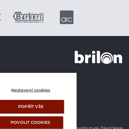
+420 226 21 21 21
info@brilon.cz
Nastavení cookies
POPŘÍT VŠE
POVOLIT COOKIES
Vytvořilo studio Žalud Design