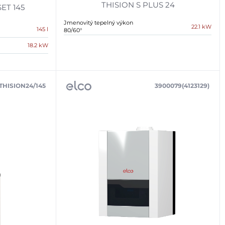
THISION S PLUS 24
SET 145
Jmenovitý tepelný výkon
22.1 kW
145 l
80/60°
18.2 kW
THISION24/145
3900079(4123129)