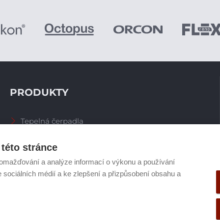
PRODUKTY
Tepelná čerpadla
Větrací systémy
Zásobníky TV
této stránce
Spalinové systémy
omažďování a analýze informací o výkonu a používání
Plynové kotle
e sociálních médií a ke zlepšení a přizpůsobení obsahu a
Ostatní příslušenství