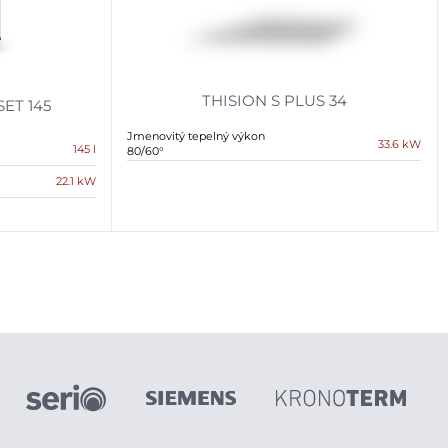
THISION S PLUS 34
SET 145
Jmenovitý tepelný výkon
33.6 kW
145 l
80/60°
22.1 kW