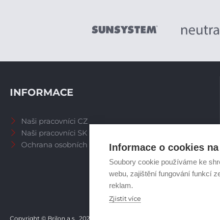
INFORMACE
Naši pracovníci CZ
Naši pracovníci SK
Ochrana osobních údajů
Informace o cookies na 
Soubory cookie používáme ke shr
webu, zajištění fungování funkcí z
reklam.
Zjistit více
Copyright © Brilon a.s.
2026