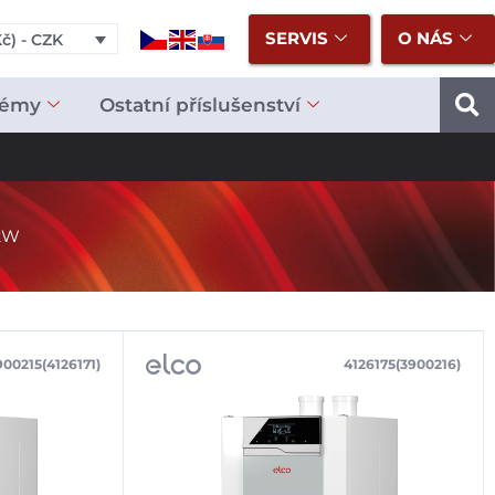
SERVIS
O NÁS
č) - CZK
témy
Ostatní příslušenství
kW
900215(4126171)
4126175(3900216)