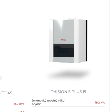
THISION S PLUS 19
SET 145
Jmenovitý tepelný výkon
18.2 kW
13.9 kW
80/60°
145 l