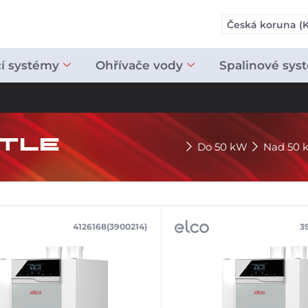
Česká koruna (K
cí systémy
Ohřívače vody
Spalinové sys
TLE
Do 50 kW
Nad 50 
4126168(3900214)
3