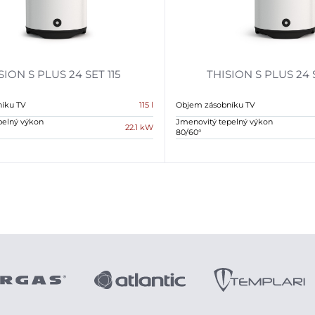
SION S PLUS 24 SET 115
THISION S PLUS 24 
íku TV
115 l
Objem zásobníku TV
pelný výkon
Jmenovitý tepelný výkon
22.1 kW
80/60°