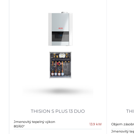
THISION S PLUS 13 DUO
THI
Jmenovitý tepelný výkon
13.9 kW
Objem zásobn
80/60°
Jmenovitý te