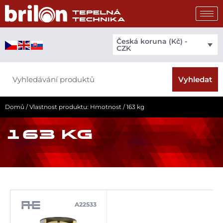
Přeskočit
na
obsah
Česká koruna (Kč) -
CZK
Search
Vyhledat
Domů
/ Vlastnost produktu: Hmotnost / 163 kg
163 KG
A22533