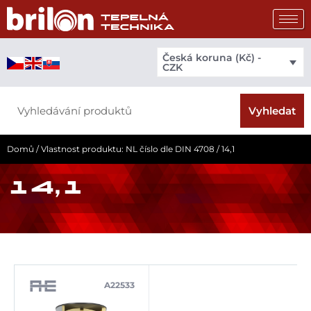
Přeskočit
na
obsah
Česká koruna (Kč) -
CZK
Search
Vyhledat
Domů
/ Vlastnost produktu: NL číslo dle DIN 4708 / 14,1
14,1
A22533