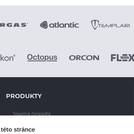
PRODUKTY
Tepelná čerpadla
Větrací systémy
Zásobníky TV
této stránce