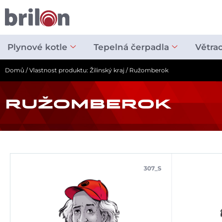
Přeskočit
na
obsah
Plynové kotle
Tepelná čerpadla
Větra
Domů
/ Vlastnost produktu: Žilinský kraj / Ružomberok
RUŽOMBEROK
307_S