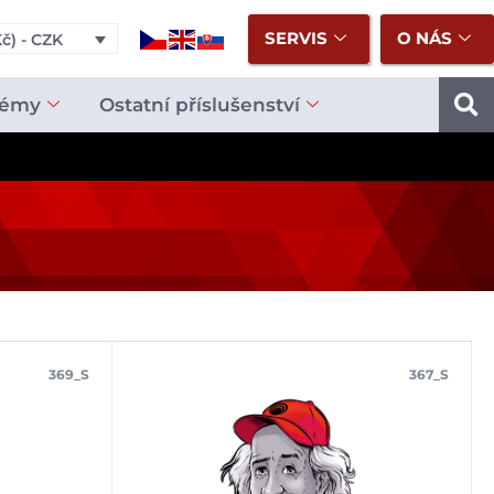
SERVIS
O NÁS
č) - CZK
témy
Ostatní příslušenství
369_S
367_S