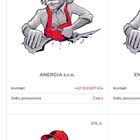
ANERGIA s.r.o.
EN
Kontakt
+421 903 807 634
Kontakt
Sídlo, provozovna
Čadca
Sídlo, provozov
375_S