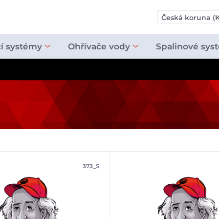
Česká koruna (K
cí systémy
Ohřívače vody
Spalinové sys
373_S