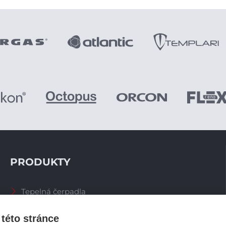
PRODUKTY
Tepelná čerpadla
Větrací systémy
Zásobníky TV
této stránce