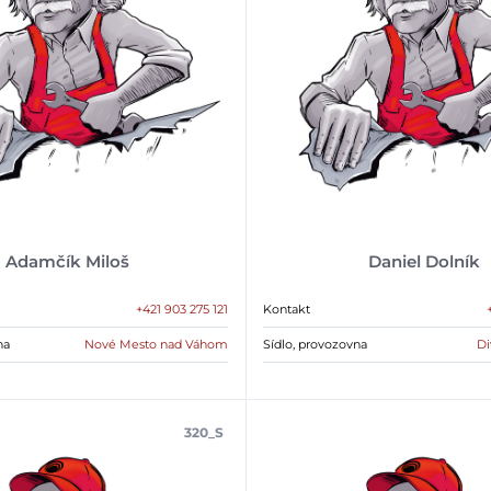
Adamčík Miloš
Daniel Dolník
+421 903 275 121
Kontakt
na
Nové Mesto nad Váhom
Sídlo, provozovna
Di
320_S