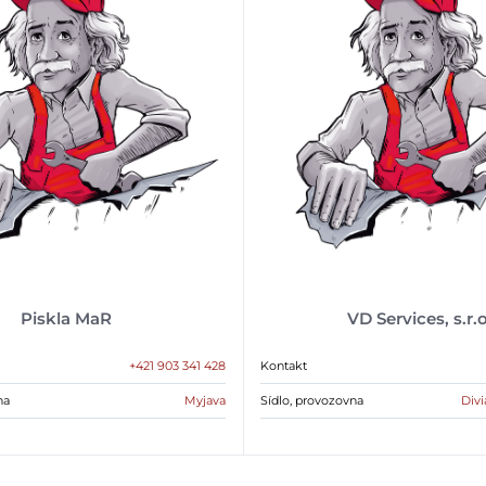
Piskla MaR
VD Services, s.r.o
+421 903 341 428
Kontakt
na
Myjava
Sídlo, provozovna
Divi