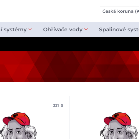
Česká koruna (K
cí systémy
Ohřívače vody
Spalinové sys
321_S