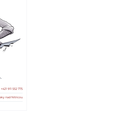
.
+421 911 552 775
aky nad Nitricou