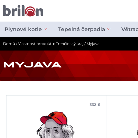
Přeskočit
na
obsah
Plynové kotle
Tepelná čerpadla
Větra
Domů
/ Vlastnost produktu: Trenčínský kraj / Myjava
MYJAVA
332_S