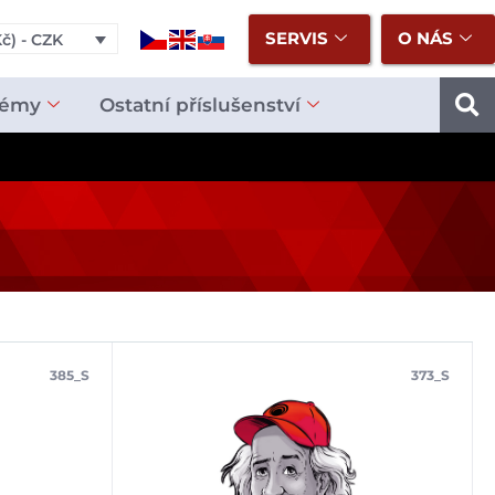
SERVIS
O NÁS
č) - CZK
témy
Ostatní příslušenství
385_S
373_S