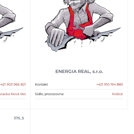
ENERGIA REAL, s.r.o.
+421 903 966 821
Kontakt
+421 910 194 880
viacka Nová Ves
Sídlo, provozovna
Košice
375_S