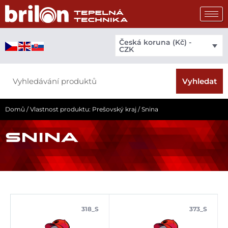
Přeskočit
na
obsah
Česká koruna (Kč) -
CZK
Search
Vyhledat
Domů
/ Vlastnost produktu: Prešovský kraj / Snina
SNINA
318_S
373_S