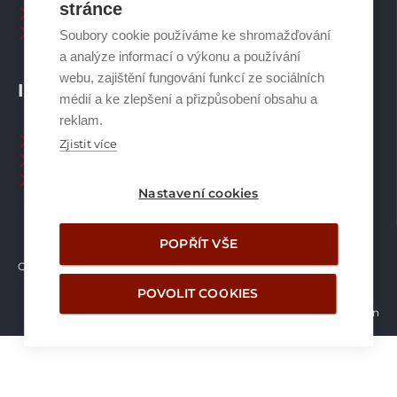
stránce
Plynové kotle
Ostatní příslušenství
Soubory cookie používáme ke shromažďování
a analýze informací o výkonu a používání
webu, zajištění fungování funkcí ze sociálních
INFORMACE
médií a ke zlepšení a přizpůsobení obsahu a
reklam.
Naši pracovníci CZ
Zjistit více
Naši pracovníci SK
Ochrana osobních údajů
Nastavení cookies
POPŘÍT VŠE
Copyright © Brilon a.s.
2026
POVOLIT COOKIES
Vytvořilo studio Žalud Design