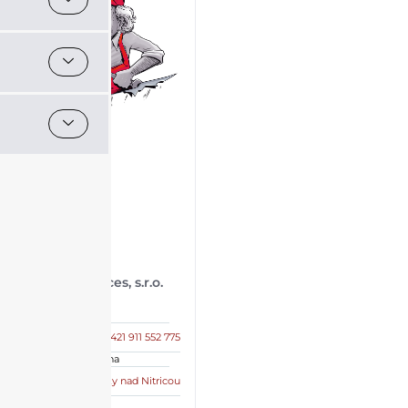
VD Services, s.r.o.
Kontakt
+421 911 552 775
Sídlo, provozovna
Diviaky nad Nitricou