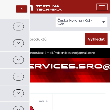
Přeskočit
na
X
obsah
Česká koruna (Kč) -
CZK
Search
Vyhledat
Domů
/ Vlastnost produktu: Email / vdservices.sro@gmail.com
VDSERVICES.SRO
375_S