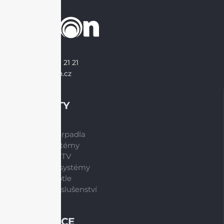
+420 226 21 21 21
info@brilon.cz
PRODUKTY
Tepelná čerpadla
Větrací systémy
Zásobníky TV
Spalinové systémy
Plynové kotle
Ostatní příslušenství
INFORMACE