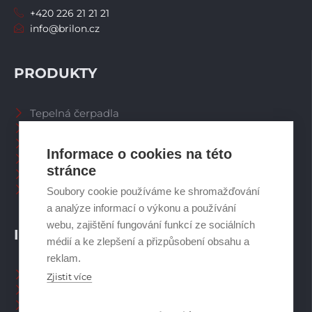
+420 226 21 21 21
info@brilon.cz
PRODUKTY
Tepelná čerpadla
Větrací systémy
Zásobníky TV
Informace o cookies na této
Spalinové systémy
stránce
Plynové kotle
Ostatní příslušenství
Soubory cookie používáme ke shromažďování
a analýze informací o výkonu a používání
webu, zajištění fungování funkcí ze sociálních
INFORMACE
médií a ke zlepšení a přizpůsobení obsahu a
reklam.
Naši pracovníci CZ
Zjistit více
Naši pracovníci SK
Ochrana osobních údajů