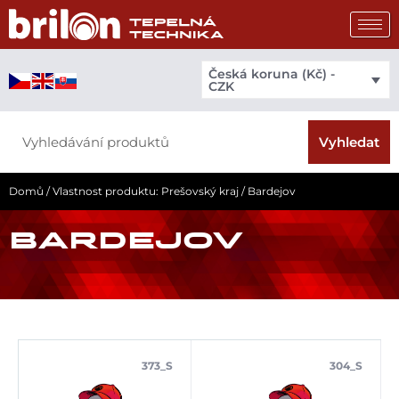
Přeskočit
na
obsah
Česká koruna (Kč) -
CZK
Search
Vyhledat
Domů
/ Vlastnost produktu: Prešovský kraj / Bardejov
BARDEJOV
373_S
304_S