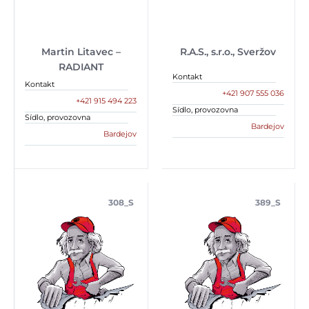
Martin Litavec –
R.A.S., s.r.o., Sveržov
RADIANT
Kontakt
Kontakt
+421 907 555 036
+421 915 494 223
Sídlo, provozovna
Sídlo, provozovna
Bardejov
Bardejov
308_S
389_S