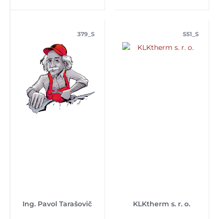
379_S
551_S
Ing. Pavol Tarašovič
KLKtherm s. r. o.