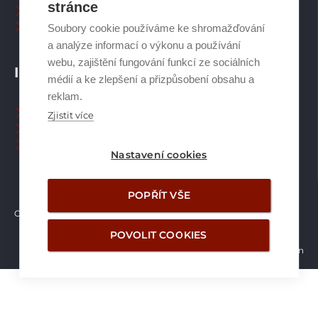
stránce
Plynové kotle
Ostatní příslušenství
Soubory cookie používáme ke shromažďování
a analýze informací o výkonu a používání
webu, zajištění fungování funkcí ze sociálních
INFORMACE
médií a ke zlepšení a přizpůsobení obsahu a
reklam.
Naši pracovníci CZ
Zjistit více
Naši pracovníci SK
Ochrana osobních údajů
Nastavení cookies
POPŘÍT VŠE
Copyright © Brilon a.s.
2026
POVOLIT COOKIES
Vytvořilo studio Žalud Design