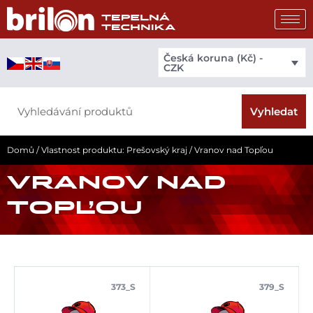
Přeskočit
na
obsah
Česká koruna (Kč) -
CZK
Search
Vyhledat
Domů
/ Vlastnost produktu: Prešovský kraj / Vranov nad Topľou
VRANOV NAD
TOPĽOU
373_S
379_S