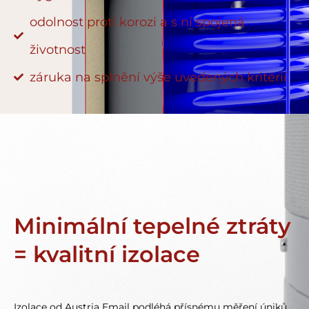
odolnost proti korozi a s ní spojená
životnost
záruka na splnění výše uvedených kritérií
Minimální tepelné ztráty
= kvalitní izolace
Izolace od Austria Email podléhá přísnému měření úniků