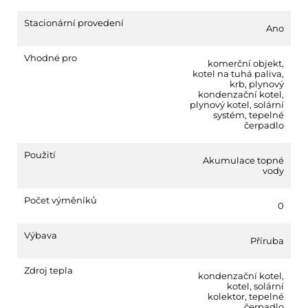
Stacionární provedení
Ano
Vhodné pro
komerční objekt
,
kotel na tuhá paliva
,
krb
,
plynový
kondenzační kotel
,
plynový kotel
,
solární
systém
,
tepelné
čerpadlo
Použití
Akumulace topné
vody
Počet výměníků
0
Výbava
Příruba
Zdroj tepla
kondenzační kotel
,
kotel
,
solární
kolektor
,
tepelné
čerpadlo