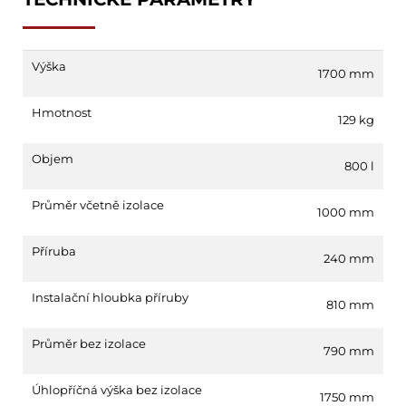
Výška
1700 mm
Hmotnost
129 kg
Objem
800 l
Průměr včetně izolace
1000 mm
Příruba
240 mm
Instalační hloubka příruby
810 mm
Průměr bez izolace
790 mm
Úhlopříčná výška bez izolace
1750 mm