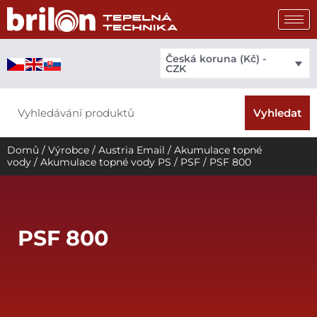
Přeskočit
na
obsah
Česká koruna (Kč) -
CZK
Search
Vyhledat
Domů
/
Výrobce
/
Austria Email
/
Akumulace topné
vody
/
Akumulace topné vody PS
/
PSF
/ PSF 800
PSF 800