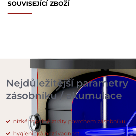
SOUVISEJÍCÍ ZBOŽÍ
Nejdůležitější parametry
zásobníku / akumulace
nízké tepelné ztráty povrchem zásobníku
hygienická nezávadnost