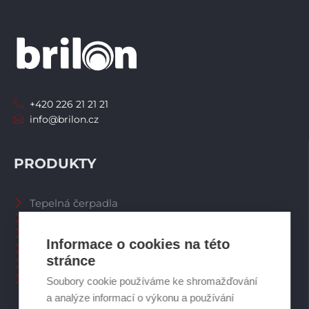
+420 226 21 21 21
info@brilon.cz
PRODUKTY
Tepelná čerpadla
Větrací systémy
Zásobníky TV
Informace o cookies na této
Spalinové systémy
stránce
Plynové kotle
Ostatní příslušenství
Soubory cookie používáme ke shromažďování
a analýze informací o výkonu a používání