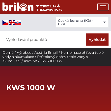
Přeskočit
na
obsah
Česká koruna (Kč) -
CZK
Search
Vyhledat
Domů
/
Výrobce
/
Austria Email
/
Kombinace ohřevu teplé
vody a akumulace
/
Průtokový ohřev teplé vody s
akumulací
/
KWS W
/ KWS 1000 W
KWS 1000 W