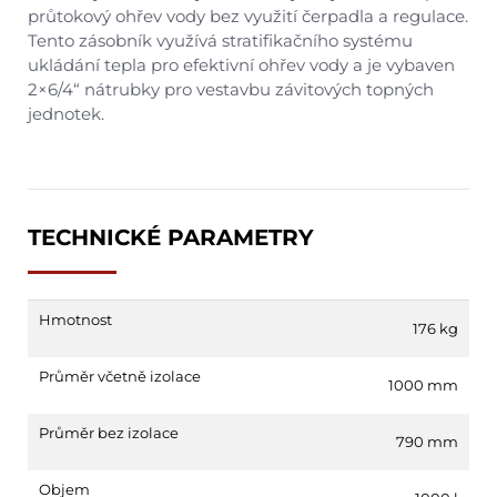
průtokový ohřev vody bez využití čerpadla a regulace.
Tento zásobník využívá stratifikačního systému
ukládání tepla pro efektivní ohřev vody a je vybaven
2×6/4“ nátrubky pro vestavbu závitových topných
jednotek.
TECHNICKÉ PARAMETRY
Hmotnost
176 kg
Průměr včetně izolace
1000 mm
Průměr bez izolace
790 mm
Objem