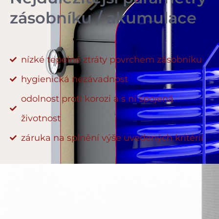
zásobníku / akumulace
nízké tepelné ztráty povrchem zásobníku
hygienická nezávadnost
odolnost proti korozi a s ní spojená
životnost
záruka na splnění výše uvedených kritérií