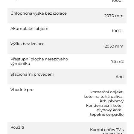
1000 l
Úhlopříčná výška bez izolace
2070 mm
Akumulační objem
1000 l
Výška bez izolace
2050 mm
Přestupní plocha nerezového
7.5 m2
výměníku
Stacionární provedení
Ano
Vhodné pro
komerční objekt
,
kotel na tuhá paliva
,
krb
,
plynový
kondenzační kotel
,
plynový kotel
,
tepelné čerpadlo
Použití
Kombi ohřev TV s
akumulací