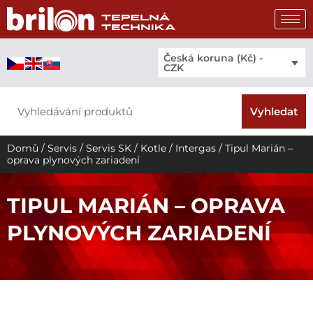
Přeskočit
na
obsah
Česká koruna (Kč) -
CZK
Search
Vyhledat
Domů
/
Servis
/
Servis SK
/
Kotle
/
Intergas
/ Tipul Marián –
oprava plynových zariadení
TIPUL MARIÁN – OPRAVA
PLYNOVÝCH ZARIADENÍ