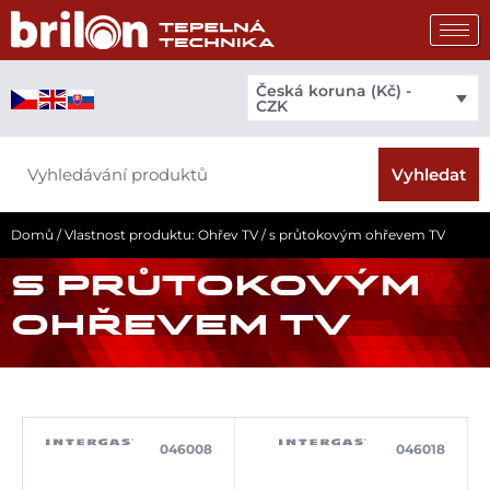
Přeskočit
na
obsah
Česká koruna (Kč) -
CZK
Search
Vyhledat
Domů
/ Vlastnost produktu: Ohřev TV / s průtokovým ohřevem TV
S PRŮTOKOVÝM
OHŘEVEM TV
046008
046018