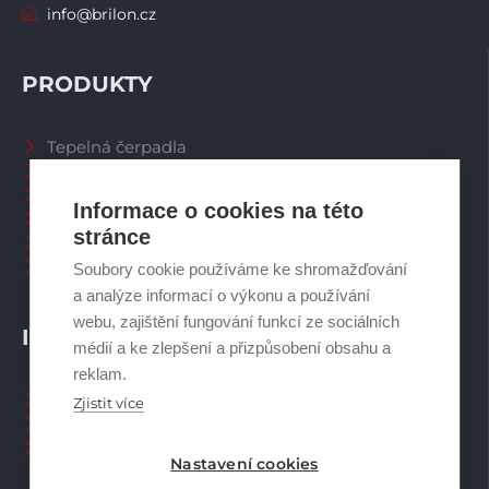
info@brilon.cz
PRODUKTY
Tepelná čerpadla
Větrací systémy
Zásobníky TV
Informace o cookies na této
Spalinové systémy
stránce
Plynové kotle
Ostatní příslušenství
Soubory cookie používáme ke shromažďování
a analýze informací o výkonu a používání
webu, zajištění fungování funkcí ze sociálních
INFORMACE
médií a ke zlepšení a přizpůsobení obsahu a
reklam.
Naši pracovníci CZ
Zjistit více
Naši pracovníci SK
Ochrana osobních údajů
Nastavení cookies