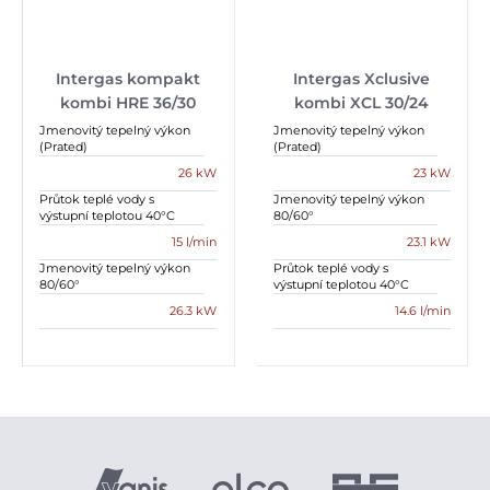
Intergas kompakt
Intergas Xclusive
kombi HRE 36/30
kombi XCL 30/24
Jmenovitý tepelný výkon
Jmenovitý tepelný výkon
(Prated)
(Prated)
26 kW
23 kW
Průtok teplé vody s
Jmenovitý tepelný výkon
výstupní teplotou 40°C
80/60°
15 l/min
23.1 kW
Jmenovitý tepelný výkon
Průtok teplé vody s
80/60°
výstupní teplotou 40°C
26.3 kW
14.6 l/min