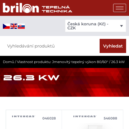
Přeskočit
na
obsah
Česká koruna (Kč) -
CZK
Search
Vyhledat
Domů
/ Vlastnost produktu: Jmenovitý tepelný výkon 80/60° / 26.3 kW
26.3 KW
046028
546088