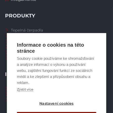
PRODUKTY
Tepelná čerpadla
Větrací systémy
Zásobníky TV
Informace o cookies na této
Spalinové systémy
stránce
Plynové kotle
Ostatní příslušenství
Soubory cookie používáme ke shromažďování
a analýze informací o výkonu a používání
webu, zajištění fungování funkcí ze sociálních
INFORMACE
médií a ke zlepšení a přizpůsobení obsahu a
reklam.
Naši pracovníci CZ
Zjistit více
Naši pracovníci SK
Ochrana osobních údajů
Nastavení cookies