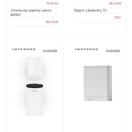
15 l/min
26.3 kW
Jmenovitý tepelný výkon
Objem zásobníku TV
80/60°
120 l
26.3 kW
646088
046088