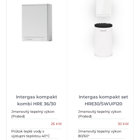
Intergas kompakt
Intergas kompakt set
kombi HRE 36/30
HRE30/SWUP120
Jmenovitý tepelný výkon
Jmenovitý tepelný výkon
(Prated)
(Prated)
26 kW
30 kW
Průtok teplé vody s
Jmenovitý tepelný výkon
výstupní teplotou 40°C
80/60°