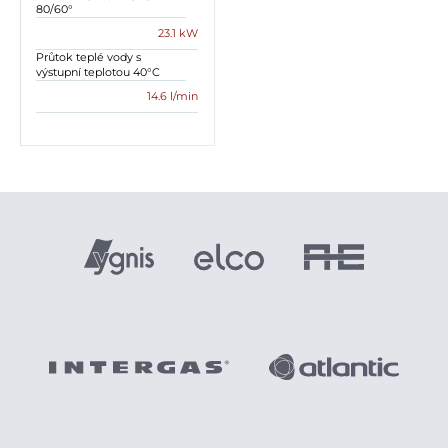
80/60°
23.1 kW
Průtok teplé vody s
výstupní teplotou 40°C
14.6 l/min