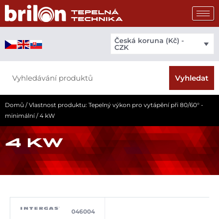
Přeskočit
na
obsah
Česká koruna (Kč) -
CZK
Search
Vyhledat
Domů
/ Vlastnost produktu: Tepelný výkon pro vytápění při 80/60° -
minimální / 4 kW
4 KW
046004