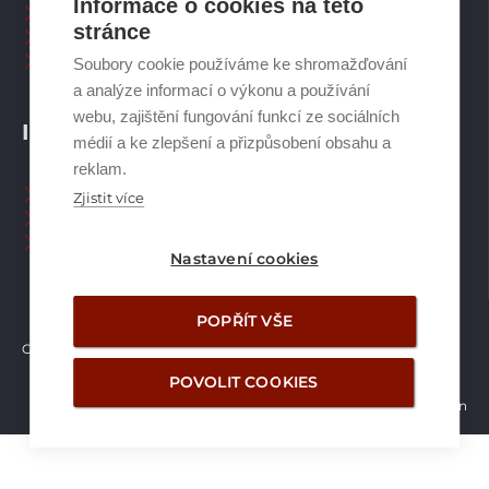
Informace o cookies na této
Spalinové systémy
stránce
Plynové kotle
Ostatní příslušenství
Soubory cookie používáme ke shromažďování
a analýze informací o výkonu a používání
webu, zajištění fungování funkcí ze sociálních
INFORMACE
médií a ke zlepšení a přizpůsobení obsahu a
reklam.
Naši pracovníci CZ
Zjistit více
Naši pracovníci SK
Ochrana osobních údajů
Nastavení cookies
POPŘÍT VŠE
Copyright © Brilon a.s.
2026
POVOLIT COOKIES
Vytvořilo studio Žalud Design