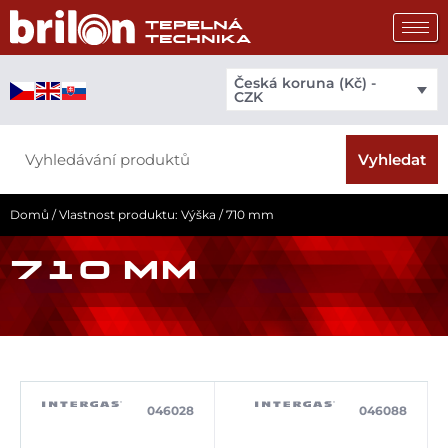
Přeskočit
na
obsah
Česká koruna (Kč) -
CZK
Search
Vyhledat
Domů
/ Vlastnost produktu: Výška / 710 mm
710 MM
046028
046088