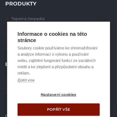
PRODUKTY
Tepelná čerpadla
Větrací systémy
Zásobníky TV
Informace o cookies na této
Spalinové systémy
stránce
Plynové kotle
Ostatní příslušenství
Soubory cookie používáme ke shromažďování
a analýze informací o výkonu a používání
webu, zajištění fungování funkcí ze sociálních
INFORMACE
médií a ke zlepšení a přizpůsobení obsahu a
reklam.
Naši pracovníci CZ
Zjistit více
Naši pracovníci SK
Ochrana osobních údajů
Nastavení cookies
POPŘÍT VŠE
Copyright © Brilon a.s.
2026