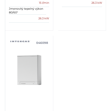
15 l/min
26.3 kW
Jmenovitý tepelný výkon
80/60°
26.3 kW
046098