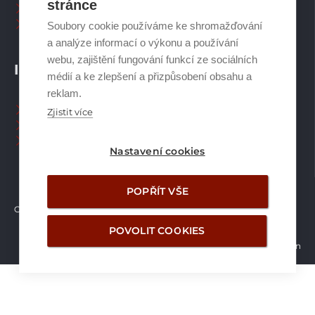
stránce
Plynové kotle
Ostatní příslušenství
Soubory cookie používáme ke shromažďování
a analýze informací o výkonu a používání
webu, zajištění fungování funkcí ze sociálních
INFORMACE
médií a ke zlepšení a přizpůsobení obsahu a
reklam.
Naši pracovníci CZ
Zjistit více
Naši pracovníci SK
Ochrana osobních údajů
Nastavení cookies
POPŘÍT VŠE
Copyright © Brilon a.s.
2026
POVOLIT COOKIES
Vytvořilo studio Žalud Design