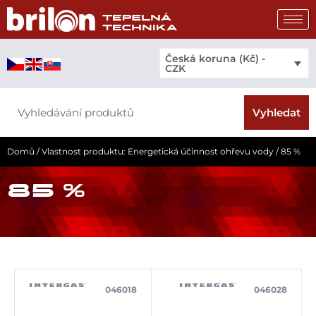
Přeskočit
na
obsah
Česká koruna (Kč) -
CZK
Search
Vyhledat
Domů
/ Vlastnost produktu: Energetická účinnost ohřevu vody / 85 %
85 %
046018
046028