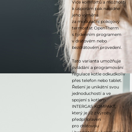
Více komfortu a možností
k úsporám pak nabídne
jeho výměna
za modulační pokojový
termostat OpenTherm
s týdenním programem
v drátovém nebo
bezdrátovém provedení.
Tato varianta umožňuje
ovládání a programování
regulace kotle odkudkoliv
přes telefon nebo tablet.
Řešení je unikátní svou
jednoduchostí a ve
spojení s kotlem
INTERGAS KOMPAKT,
který je již z výroby
předpřipraven
pro drátovou