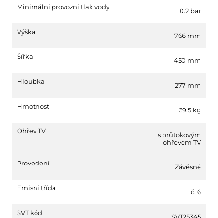
Minimální provozní tlak vody
0.2 bar
Výška
766 mm
Šířka
450 mm
Hloubka
277 mm
Hmotnost
39.5 kg
Ohřev TV
s průtokovým
ohřevem TV
Provedení
Závěsné
Emisní třída
č. 6
SVT kód
SVT25345