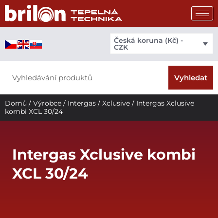
Přeskočit
na
obsah
Česká koruna (Kč) -
CZK
Search
Vyhledat
Domů
/
Výrobce
/
Intergas
/
Xclusive
/ Intergas Xclusive
kombi XCL 30/24
Intergas Xclusive kombi
XCL 30/24