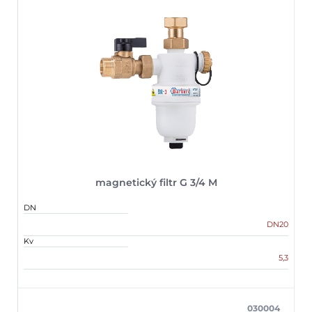
magnetický filtr G 3/4 M
DN
DN20
Kv
5,3
030004