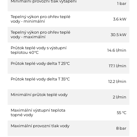
Minimální provozní tlak vytápění
1 bar
Tepelný výkon pro ohřev teplé
3.6 kW
vody - minimální
Tepelný výkon pro ohřev teplé
30.5 kW
vody - maximální
Průtok teplé vody s výstupní
14.6 l/min
teplotou 40°C
Průtok teplé vody delta T 25°C
17.1 l/min
Průtok teplé vody delta T 35°C
12.2 l/min
Minimální průtok teplé vody
2 l/min
Maximální výstupní teplota
55 °C
topné vody
Maximální provozní tlak vody
8 bar