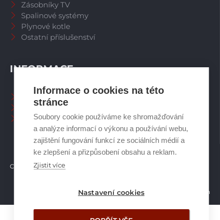
Zásobníky TV
Spalinové systémy
Plynové kotle
Ostatní příslušenství
INFORMACE
Informace o cookies na této
Naši pracovníci CZ
stránce
Naši pracovníci SK
Soubory cookie používáme ke shromažďování
Ochrana osobních údajů
a analýze informací o výkonu a používání webu,
zajištění fungování funkcí ze sociálních médií a
ke zlepšení a přizpůsobení obsahu a reklam.
Zjistit více
Copyright © Brilon a.s.
2026
Vytvořilo studio Žalud Design
Nastavení cookies