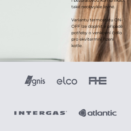
i bezdrátovou komunikaci,
také neobvykle levné.
Variantu termostatu ON-
OFF lze doplnit v případě
potřeby o venkovní čidlo
pro ekvitermní řízení
kotle.