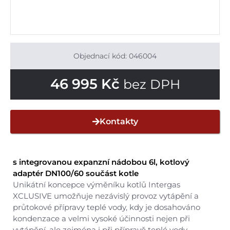
Objednací kód: 046004
46 995
Kč
bez DPH
Kontakty
s integrovanou expanzní nádobou 6l, kotlový
adaptér DN100/60 součást kotle
Unikátní koncepce výměníku kotlů Intergas
XCLUSIVE umožňuje nezávislý provoz vytápění a
průtokové přípravy teplé vody, kdy je dosahováno
kondenzace a velmi vysoké účinnosti nejen při
vytápění, ale zejména i při přípravě teplé vody