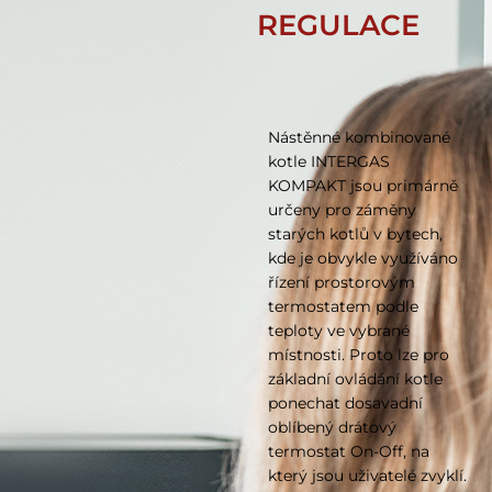
REGULACE
Nástěnné kombinované
kotle INTERGAS
KOMPAKT jsou primárně
určeny pro záměny
starých kotlů v bytech,
kde je obvykle využíváno
řízení prostorovým
termostatem podle
teploty ve vybrané
místnosti. Proto lze pro
základní ovládání kotle
ponechat dosavadní
oblíbený drátový
termostat On-Off, na
který jsou uživatelé zvyklí.