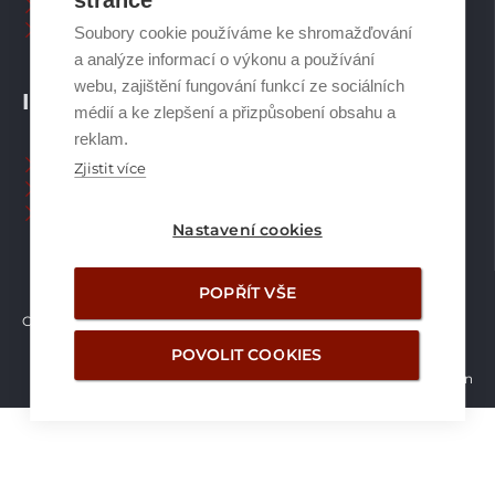
stránce
Plynové kotle
Ostatní příslušenství
Soubory cookie používáme ke shromažďování
a analýze informací o výkonu a používání
webu, zajištění fungování funkcí ze sociálních
INFORMACE
médií a ke zlepšení a přizpůsobení obsahu a
reklam.
Naši pracovníci CZ
Zjistit více
Naši pracovníci SK
Ochrana osobních údajů
Nastavení cookies
POPŘÍT VŠE
Copyright © Brilon a.s.
2026
POVOLIT COOKIES
Vytvořilo studio Žalud Design