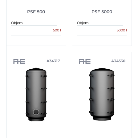
PSF 500
PSF 5000
Objem
Objem
500 l
5000 l
A34317
A34530