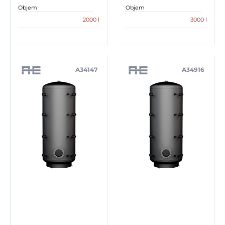
Objem
Objem
2000 l
3000 l
A34147
A34916