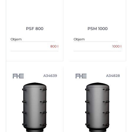
PSF 800
PSM 1000
Objem
Objem
800 l
1000 l
A34639
A34828