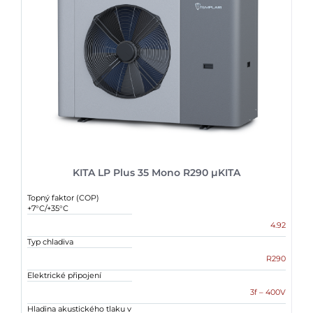
KITA LP Plus 35 Mono R290 µKITA
Topný faktor (COP)
+7°C/+35°C
4.92
Typ chladiva
R290
Elektrické připojení
3f – 400V
Hladina akustického tlaku v