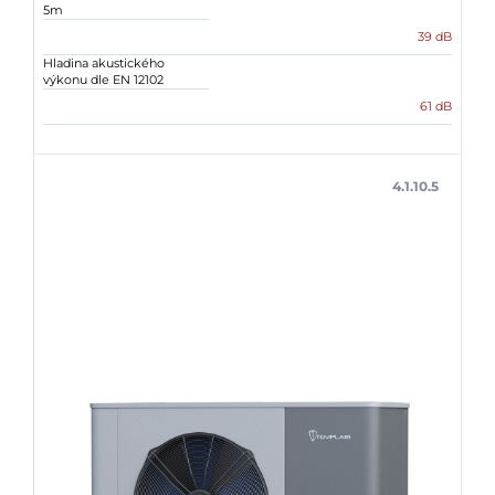
5m
39 dB
Hladina akustického
výkonu dle EN 12102
61 dB
4.1.10.5