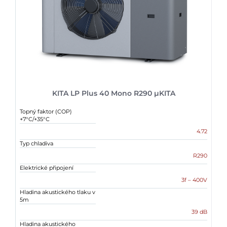
KITA LP Plus 40 Mono R290 µKITA
Topný faktor (COP)
+7°C/+35°C
4.72
Typ chladiva
R290
Elektrické připojení
3f – 400V
Hladina akustického tlaku v
5m
39 dB
Hladina akustického