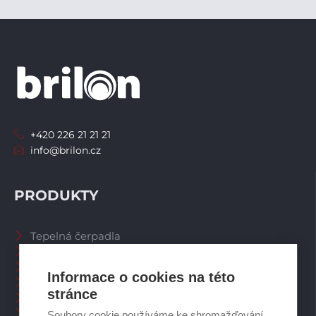
+420 226 21 21 21
info@brilon.cz
PRODUKTY
Tepelná čerpadla
Větrací systémy
Zásobníky TV
Informace o cookies na této
Spalinové systémy
stránce
Plynové kotle
Ostatní příslušenství
Soubory cookie používáme ke shromažďování