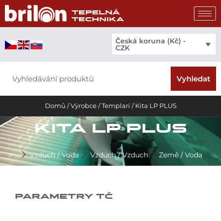
Přeskočit
na
obsah
Česká koruna (Kč) -
CZK
Search
Vyhledat
Domů
/
Výrobce
/
Templari
/ Kita LP PLUS
KITA LP PLUS
Vzduch / Voda
Vzduch / Vzduch
Země / Voda
PARAMETRY TČ