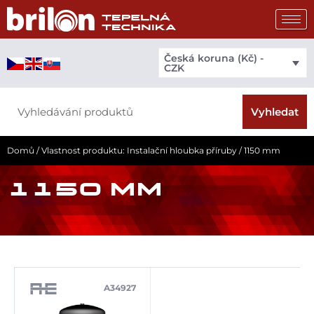
Přeskočit
na
obsah
Česká koruna (Kč) -
CZK
Search
Vyhledat
Domů
/ Vlastnost produktu: Instalační hloubka příruby / 1150 mm
1150 MM
A34927