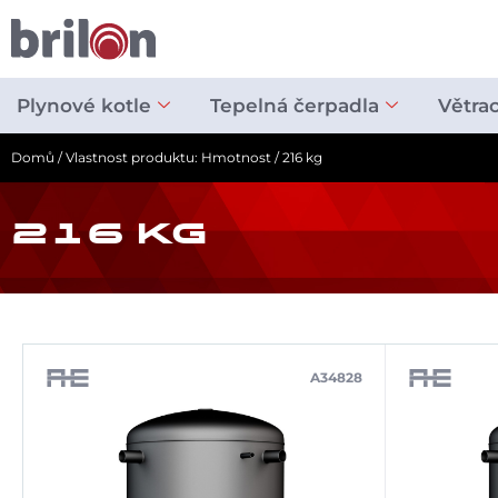
Přeskočit
na
obsah
Plynové kotle
Tepelná čerpadla
Větra
Domů
/ Vlastnost produktu: Hmotnost / 216 kg
216 KG
A34828