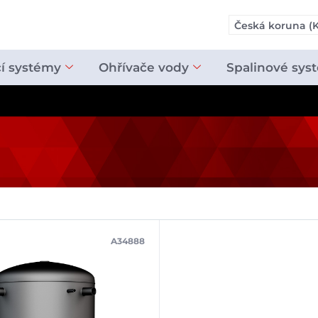
Česká koruna (K
cí systémy
Ohřívače vody
Spalinové sys
A34888