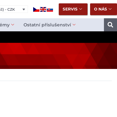
SERVIS
O NÁS
č) - CZK
témy
Ostatní příslušenství