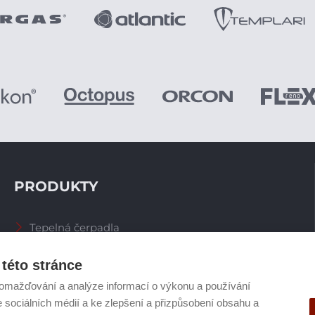
PRODUKTY
Tepelná čerpadla
Větrací systémy
Zásobníky TV
této stránce
Spalinové systémy
omažďování a analýze informací o výkonu a používání
Plynové kotle
e sociálních médií a ke zlepšení a přizpůsobení obsahu a
Ostatní příslušenství