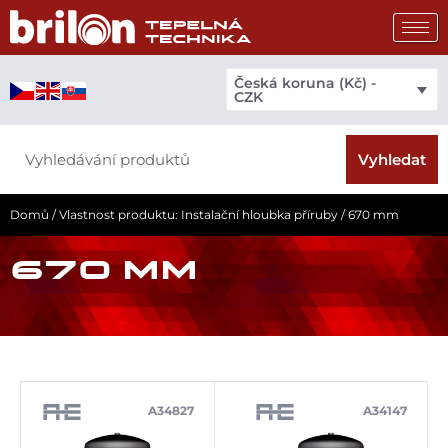
Přeskočit
na
obsah
Česká koruna (Kč) -
CZK
Search
Vyhledat
Domů
/ Vlastnost produktu: Instalační hloubka příruby / 670 mm
670 MM
A34827
A34147