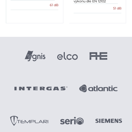
výkonu dle EN 12102
61 dB
51 dB