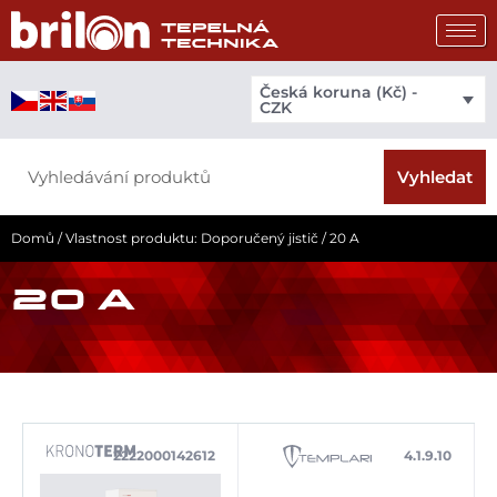
Přeskočit
na
obsah
Česká koruna (Kč) -
CZK
Search
Vyhledat
Domů
/ Vlastnost produktu: Doporučený jistič / 20 A
20 A
2222000142612
4.1.9.10