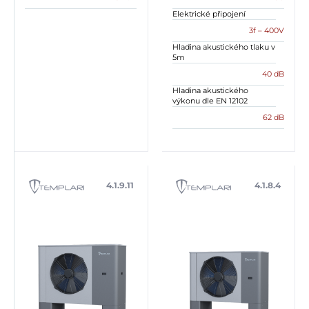
Elektrické připojení
3f – 400V
Hladina akustického tlaku v
5m
40 dB
Hladina akustického
výkonu dle EN 12102
62 dB
4.1.9.11
4.1.8.4