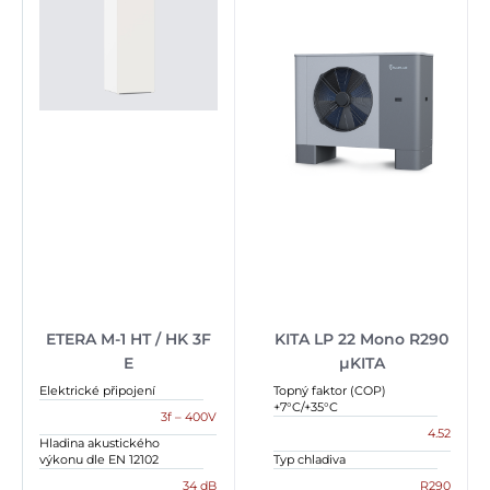
ETERA M-1 HT / HK 3F
KITA LP 22 Mono R290
E
µKITA
Elektrické připojení
Topný faktor (COP)
+7°C/+35°C
3f – 400V
4.52
Hladina akustického
výkonu dle EN 12102
Typ chladiva
34 dB
R290