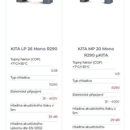
KITA LP 26 Mono R290
KITA MP 20 Mono
R290 µKITA
Topný faktor (COP)
Topný faktor (COP)
+7°C/+35°C
+7°C/+35°C
5.08
4.9
Typ chladiva
Typ chladiva
R290
R290
Elektrické připojení
Elektrické připojení
3f – 400V
3f – 400V
Hladina akustického tlaku v
Hladina akustického tlaku v
5m
5m
39 dB
29 dB
Hladina akustického
Hladina akustického
výkonu dle EN 12102