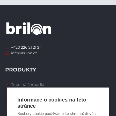
+420 226 21 21 21
info@brilon.cz
PRODUKTY
Tepelná čerpadla
Větrací systémy
Zásobníky TV
Informace o cookies na této
Spalinové systémy
stránce
Plynové kotle
Ostatní příslušenství
Soubory cookie používáme ke shromažďování