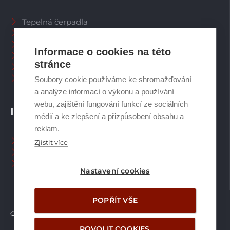
Tepelná čerpadla
Větrací systémy
Zásobníky TV
Informace o cookies na této
Spalinové systémy
stránce
Plynové kotle
Ostatní příslušenství
Soubory cookie používáme ke shromažďování
a analýze informací o výkonu a používání
webu, zajištění fungování funkcí ze sociálních
INFORMACE
médií a ke zlepšení a přizpůsobení obsahu a
reklam.
Naši pracovníci CZ
Zjistit více
Naši pracovníci SK
Ochrana osobních údajů
Nastavení cookies
POPŘÍT VŠE
Copyright © Brilon a.s.
2026
POVOLIT COOKIES