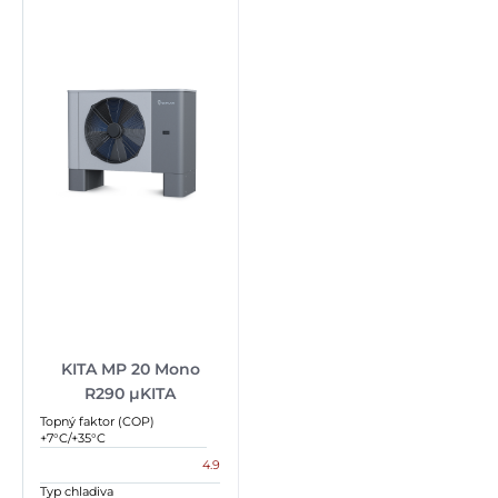
KITA MP 20 Mono
R290 µKITA
Topný faktor (COP)
+7°C/+35°C
4.9
Typ chladiva