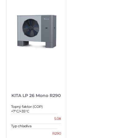
KITA LP 26 Mono R290
Topný faktor (COP)
+7°C/+35°C
5.08
Typ chladiva
R290