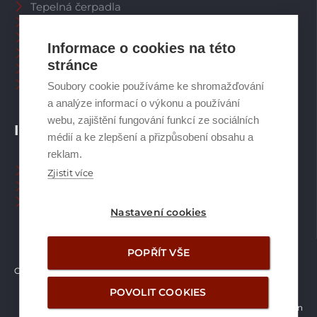
Tepelná čerpadla
Větrací systémy
Zásobníky TV
Informace o cookies na této
Spalinové systémy
stránce
Plynové kotle
Ostatní příslušenství
Soubory cookie používáme ke shromažďování
a analýze informací o výkonu a používání
webu, zajištění fungování funkcí ze sociálních
INFORMACE
médií a ke zlepšení a přizpůsobení obsahu a
reklam.
Naši pracovníci CZ
Zjistit více
Naši pracovníci SK
Ochrana osobních údajů
Nastavení cookies
POPŘÍT VŠE
Copyright © Brilon a.s.
2026
POVOLIT COOKIES
Vytvořilo studio Žalud Design