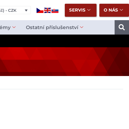
SERVIS
O NÁS
č) - CZK
témy
Ostatní příslušenství