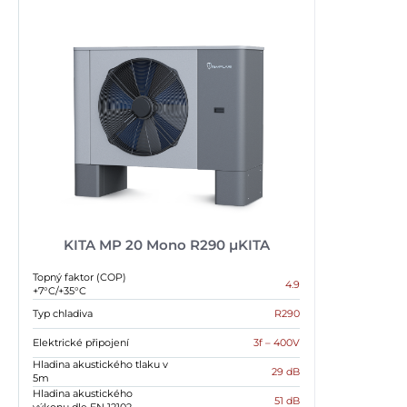
KITA MP 20 Mono R290 µKITA
Topný faktor (COP)
4.9
+7°C/+35°C
Typ chladiva
R290
Elektrické připojení
3f – 400V
Hladina akustického tlaku v
29 dB
5m
Hladina akustického
51 dB
výkonu dle EN 12102