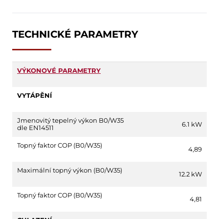
TECHNICKÉ PARAMETRY
VÝKONOVÉ PARAMETRY
VYTÁPĚNÍ
Jmenovitý tepelný výkon B0/W35
6.1 kW
dle EN14511
Topný faktor COP (B0/W35)
4,89
Maximální topný výkon (B0/W35)
12.2 kW
Topný faktor COP (B0/W35)
4,81