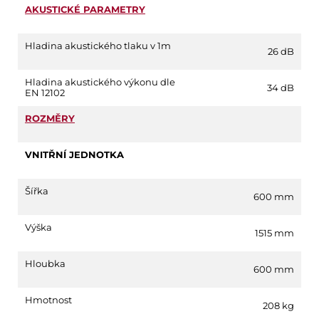
AKUSTICKÉ PARAMETRY
Hladina akustického tlaku v 1m
26 dB
Hladina akustického výkonu dle
34 dB
EN 12102
ROZMĚRY
VNITŘNÍ JEDNOTKA
Šířka
600 mm
Výška
1515 mm
Hloubka
600 mm
Hmotnost
208 kg