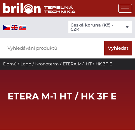
Přeskočit
na
obsah
Česká koruna (Kč) -
CZK
Search
Vyhledat
Domů
/
Logo
/
Kronoterm
/ ETERA M-1 HT / HK 3F E
ETERA M-1 HT / HK 3F E