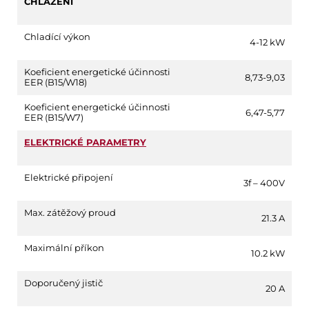
CHLAZENÍ
Chladící výkon
4-12 kW
Koeficient energetické účinnosti
8,73-9,03
EER (B15/W18)
Koeficient energetické účinnosti
6,47-5,77
EER (B15/W7)
ELEKTRICKÉ PARAMETRY
Elektrické připojení
3f – 400V
Max. zátěžový proud
21.3 A
Maximální příkon
10.2 kW
Doporučený jistič
20 A