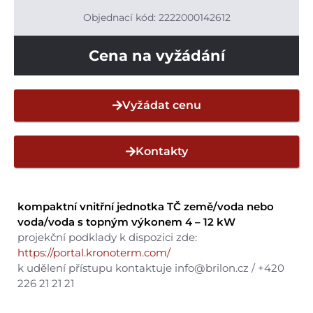
Objednací kód: 2222000142612
Cena na vyžádání
Vyžádat cenu
Kontakty
kompaktní vnitřní jednotka TČ země/voda nebo
voda/voda s topným výkonem 4 – 12 kW
projekční podklady k dispozici zde:
https://portal.kronoterm.com/
k udělení přístupu kontaktuje info@brilon.cz / +420
226 21 21 21