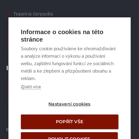
Tepelná čerpadla
Větrací systémy
Zásobníky TV
Informace o cookies na této
Spalinové systémy
stránce
Plynové kotle
Ostatní příslušenství
Soubory cookie používáme ke shromažďování
a analýze informací o výkonu a používání
webu, zajištění fungování funkcí ze sociálních
INFORMACE
médií a ke zlepšení a přizpůsobení obsahu a
reklam.
Naši pracovníci CZ
Zjistit více
Naši pracovníci SK
Ochrana osobních údajů
Nastavení cookies
POPŘÍT VŠE
Copyright © Brilon a.s.
2026