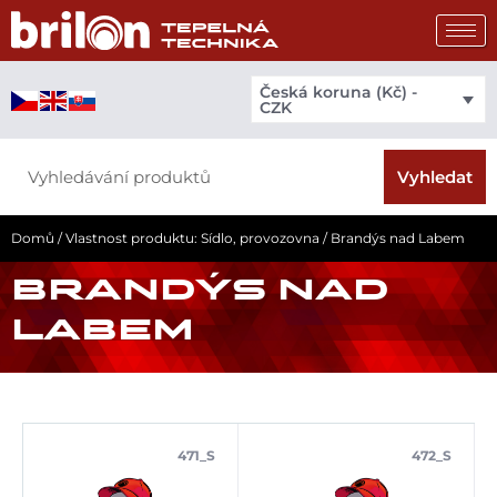
Přeskočit
na
obsah
Česká koruna (Kč) -
CZK
Search
Vyhledat
Domů
/ Vlastnost produktu: Sídlo, provozovna / Brandýs nad Labem
BRANDÝS NAD
LABEM
471_S
472_S