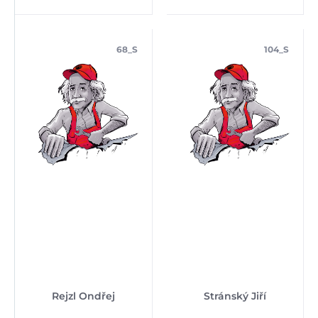
68_S
104_S
Rejzl Ondřej
Stránský Jiří