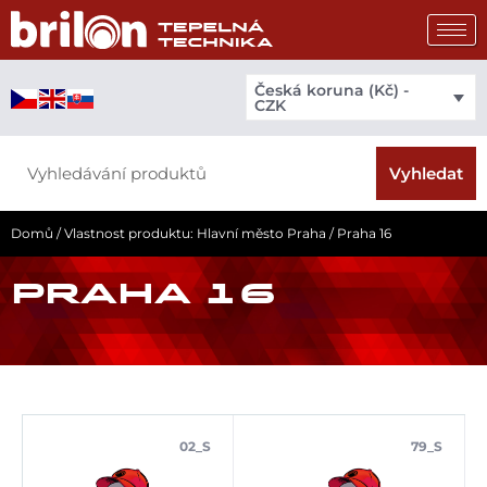
Přeskočit
na
obsah
Česká koruna (Kč) -
CZK
Search
Vyhledat
Domů
/ Vlastnost produktu: Hlavní město Praha / Praha 16
PRAHA 16
02_S
79_S