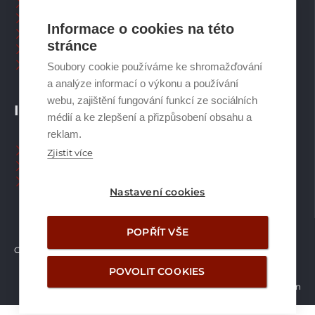
Větrací systémy
Zásobníky TV
Informace o cookies na této
Spalinové systémy
stránce
Plynové kotle
Ostatní příslušenství
Soubory cookie používáme ke shromažďování
a analýze informací o výkonu a používání
webu, zajištění fungování funkcí ze sociálních
INFORMACE
médií a ke zlepšení a přizpůsobení obsahu a
reklam.
Naši pracovníci CZ
Zjistit více
Naši pracovníci SK
Ochrana osobních údajů
Nastavení cookies
POPŘÍT VŠE
Copyright © Brilon a.s.
2026
POVOLIT COOKIES
Vytvořilo studio Žalud Design