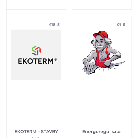
418_S
01_S
EKOTERM – STAVBY
Energoregul s.r.o.