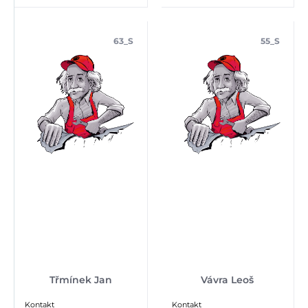
63_S
55_S
Třmínek Jan
Vávra Leoš
Kontakt
Kontakt