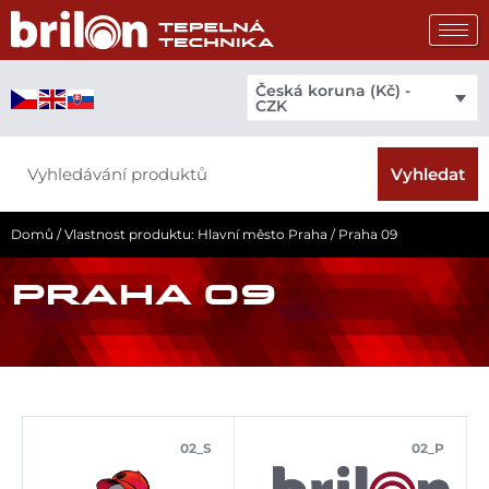
Přeskočit
na
obsah
Česká koruna (Kč) -
CZK
Search
Vyhledat
Domů
/ Vlastnost produktu: Hlavní město Praha / Praha 09
PRAHA 09
02_S
02_P