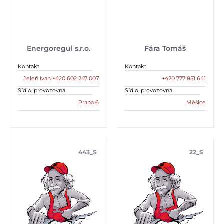
Energoregul s.r.o.
Fára Tomáš
Kontakt
Kontakt
Jeleň Ivan +420 602 247 007
+420 777 851 641
Sídlo, provozovna
Sídlo, provozovna
Praha 6
Měšice
443_S
22_S