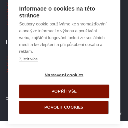
Zásobníky TV
Informace o cookies na této
Spalinové systémy
stránce
Plynové kotle
Ostatní příslušenství
Soubory cookie používáme ke shromažďování
a analýze informací o výkonu a používání
webu, zajištění fungování funkcí ze sociálních
INFORMACE
médií a ke zlepšení a přizpůsobení obsahu a
reklam.
Naši pracovníci CZ
Zjistit více
Naši pracovníci SK
Ochrana osobních údajů
Nastavení cookies
POPŘÍT VŠE
Copyright © Brilon a.s.
2026
POVOLIT COOKIES
Vytvořilo studio Žalud Design