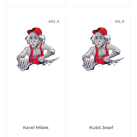
452_S
64_S
Karel Míšek
Kubš Josef