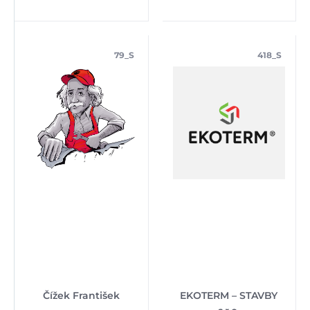
79_S
418_S
Čížek František
EKOTERM – STAVBY